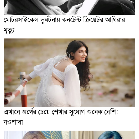
মোটরসাইকেল দুর্ঘটনায় কনটেন্ট ক্রিয়েটর আথিরার
মৃত্যু
এখানে অর্থের চেয়ে শেখার সুযোগ অনেক বেশি:
নওশাবা