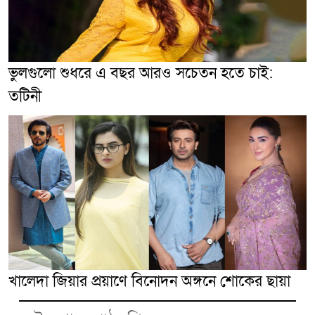
ভুলগুলো শুধরে এ বছর আরও সচেতন হতে চাই:
তটিনী
খালেদা জিয়ার প্রয়াণে বিনোদন অঙ্গনে শোকের ছায়া