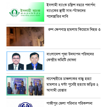
ইসলামী ব্যাংক চল্লিশ বছরে পদার্পন:
ব্যাংকের স্থায়ী সাব-স্টাফদের
পদোন্নতির দাবি
রুশ ক্ষেপণাস্ত্র হামলায় কিয়েভে নিহত ৩
বাংলাদেশ পূজা উদযাপন পরিষদের
কেন্দ্রীয় কমিটি ঘোষনা
নাগেশ্বরীতে চাঞ্চল্যকর বাচ্চু হত্যা
মামলার ২ ঘন্টা পুর্বেই হত্যায় জড়িত ২
আসামী গ্রেপ্তার
গাজীপুর জেলা পরিবার পরিকল্পনা