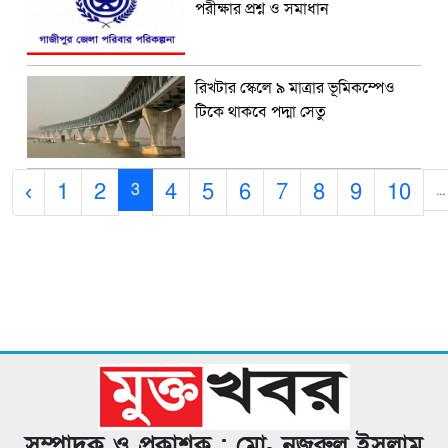
পরীক্ষার প্রশ্ন ও সমাধান
রিখটার স্কেলে ৯ মাত্রার ভূমিকম্পেও
টিকে থাকবে পদ্মা সেতু
‹
1
2
4
5
6
7
8
9
10
3
...
সম্পাদক ও প্রকাশক : মো. নজরুল ইসলাম