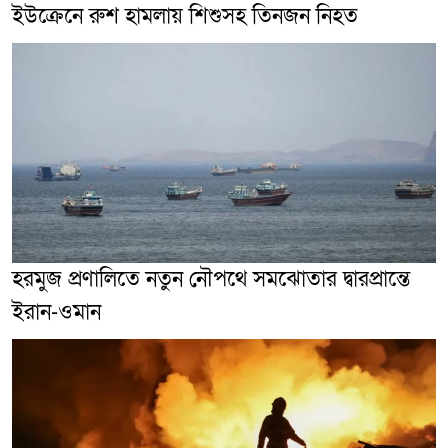
ইউক্রেনে রুশ হামলায় শিশুসহ তিনজন নিহত
হরমুজ প্রণালিতে নতুন নৌপথে সমঝোতার দ্বারপ্রান্তে
ইরান-ওমান