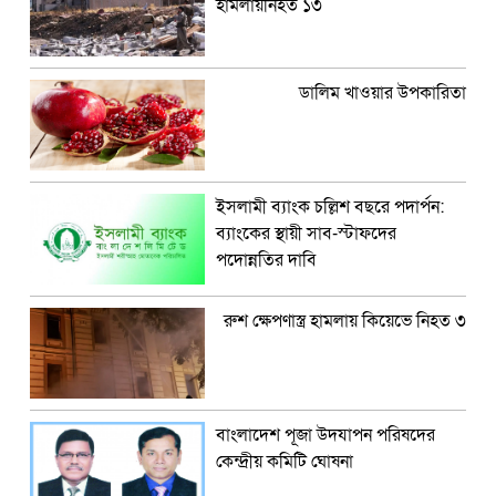
হামলায়নিহত ১৩
ডালিম খাওয়ার উপকারিতা
ইসলামী ব্যাংক চল্লিশ বছরে পদার্পন:
ব্যাংকের স্থায়ী সাব-স্টাফদের
পদোন্নতির দাবি
রুশ ক্ষেপণাস্ত্র হামলায় কিয়েভে নিহত ৩
বাংলাদেশ পূজা উদযাপন পরিষদের
কেন্দ্রীয় কমিটি ঘোষনা