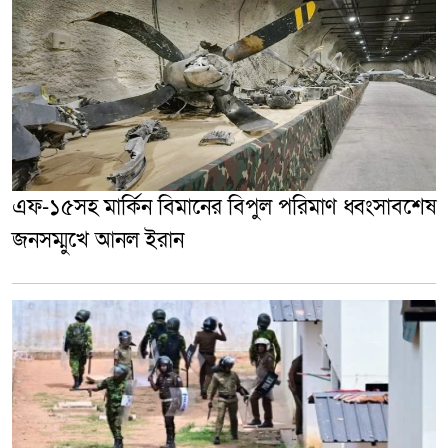
এফ-১৫সহ মার্কিন বিমানের বিপুল পরিমাণ ধ্বংসাবশেষ
জনসম্মুখে আনল ইরান