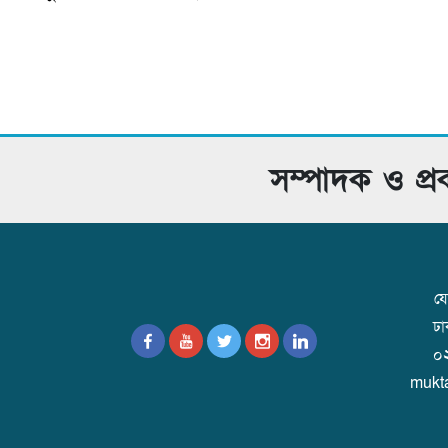
সম্পাদক ও প্
যো
ঢ
০
mukt