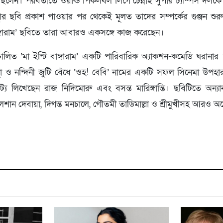
লেন। পরবর্তীতে ওয়ার্ল্ড পিকলবল লিগে চেন্নাই সুপার চ্যাম্পস দলক
্থার ছবি প্রকাশ পাওয়ার পর থেকেই মূলত তাদের সম্পর্কের গুঞ্জন শুরু হ
াঙ্গারাম’ ছবিতে তারা আবারও একসঙ্গে কাজ করেছেন।
িচালিত ‘মা ইন্টি বাঙ্গারাম’ একটি পারিবারিক অ্যাকশন-কমেডি ঘরানার
থা ও নন্দিনী জুটি বেঁধে ‘ওহ! বেবি’ নামের একটি সফল সিনেমা উপহা
্য লিখেছেন রাজ নিদিমোরু এবং বসন্ত মারিঙ্গান্তি। ছবিটিতে অন্যান্য গ
ান দেবায়া, দিগন্ত মনচালে, গৌতমী তাডিমাল্লা ও শ্রীমুখীসহ আরও অ