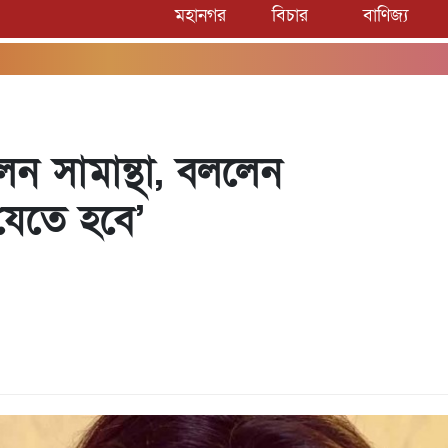
মহানগর
বিচার
বাণিজ্য
েন সামান্থা, বললেন
 যেতে হবে’