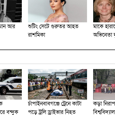
হমান আর
শুটিং সেটে গুরুতর আহত
মাকে হারা
রাশমিকা
অভিনেতা দ
িক
চাঁপাইনবাবগঞ্জে ট্রেনে কাটা
কড়া নিরাপ
রে বন্দুক
পড়ে ট্রলি ড্রাইভার নিহত
বিশ্ববিদ্যাল