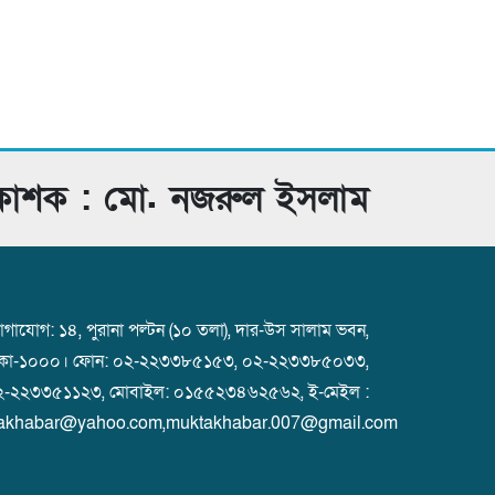
রকাশক : মো. নজরুল ইসলাম
গাযোগ: ১৪, পুরানা পল্টন (১০ তলা), দার-উস সালাম ভবন,
াকা-১০০০। ফোন: ০২-২২৩৩৮৫১৫৩, ০২-২২৩৩৮৫০৩৩,
২-২২৩৩৫১১২৩, মোবাইল: ০১৫৫২৩৪৬২৫৬২, ই-মেইল :
akhabar@yahoo.com,muktakhabar.007@gmail.com