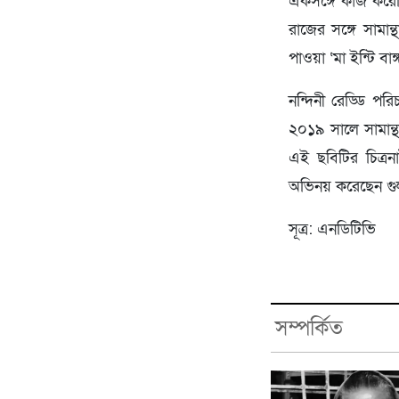
একসঙ্গে কাজ করেছি
রাজের সঙ্গে সামান
পাওয়া ‘মা ইন্টি ব
নন্দিনী রেড্ডি পর
২০১৯ সালে সামান্
এই ছবিটির চিত্রনাট
অভিনয় করেছেন গুলশ
সূত্র: এনডিটিভি
সম্পর্কিত