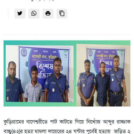
কুড়িগ্রামের নাগেশ্বরীতে পাট কাটতে গিয়ে নিখোঁজ আব্দুর রাজ্জাক
বাচ্চু(৪২)র হত্যা মামলা দায়েরের ২৪ ঘন্টার পুর্বেই হত্যায় জড়িত ২