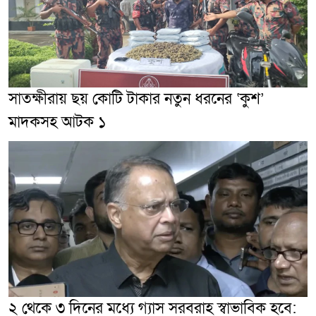
সাতক্ষীরায় ছয় কোটি টাকার নতুন ধরনের ‘কুশ’
মাদকসহ আটক ১
২ থেকে ৩ দিনের মধ্যে গ্যাস সরবরাহ স্বাভাবিক হবে: