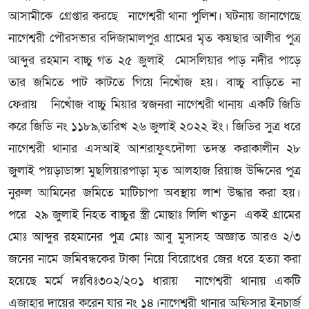
আসামীকে গ্রেপ্তার করছে নাগেশ্বরী থানা পুলিশ। ঘটনায় জানাগেছে
নাগেশ্বরী পৌরসভার বদিজামালপুর গ্রামের মৃত কয়ছার আলীর পুত্র
আব্দুর রহমান বাচ্চু গত ২৫ জুলাই মোসলিয়ার পাড় নদীর পাড়ে
তার জমিতে পাট কাটতে গিয়ে নিখোঁজ হয়। বাচ্চু বাড়িতে না
ফেরায় নিখোঁজ বাচ্চু মিয়ার স্বজনরা নাগেশ্বরী থানায় একটি জিডি
করে জিডি নং ১১৮৯,তারিখ ২৬ জুলাই ২০২২ ইং। জিডির সুত্র ধরে
নাগেশ্বরী থানার এসআই আশরাফুৎদৌলা তদন্ত করাকালীন ২৮
জুলাই পয়ড়াডাঙ্গা মুছলিয়ারপাড়া মৃত আলহাজ রিয়াজ উদ্দিনের পুত্র
নুরুল আমিনের জমিতে মাটিচাপা অবস্থায় লাশ উদ্ধার করা হয়।
পরে ২৯ জুলাই নিহত বাচ্চুর স্ত্রী মোছাঃ লিলি খাতুন একই গ্রামের
মোঃ আব্দুর রহমানের পুত্র মোঃ আবু মুসাসহ অজ্ঞাত আরও ২/৩
জনের নামে জমিবন্ধকের টাকা নিয়ে বিরোধের জের ধরে হত্যা করা
হয়েছে মর্মে দঃবিঃ৩০২/২০১ ধারায় নাগেশ্বরী থানায় একটি
এজাহার দায়ের করেন যার নং ১৪।নাগেশ্বরী থানার অফিসার ইনচার্জ