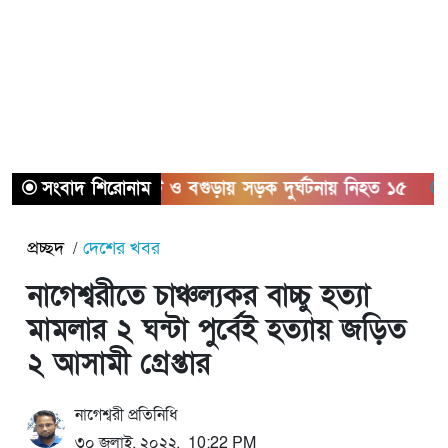
সংবাদ শিরোনাম
সিলেট ও বগুড়ায় সড়ক দুর্ঘটনায় নিহত ১৫
সাতক্
প্রচ্ছদ
দেশের খবর
নাগেশ্বরীতে চাঞ্চল্যকর বাচ্চু হত্যা
মামলার ২ ঘন্টা পুর্বেই হত্যায় জড়িত
২ আসামী গ্রেপ্তার
নাগেশ্বরী প্রতিনিধি
৩০ জুলাই, ২০২২, 10:22 PM