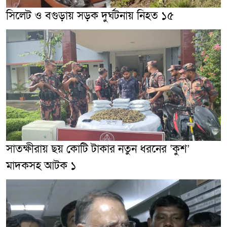
সিলেট ও বগুড়ায় সড়ক দুর্ঘটনায় নিহত ১৫
সাতক্ষীরায় ছয় কোটি টাকার নতুন ধরনের ‘কুশ’
মাদকসহ আটক ১