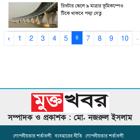
রিখটার স্কেলে ৯ মাত্রার ভূমিকম্পেও
টিকে থাকবে পদ্মা সেতু
‹
1
2
3
4
5
7
8
9
10
6
...
সম্পাদক ও প্রকাশক : মো. নজরুল ইসলাম
গোপনীয়তার শর্তাবলী
ব্যবহারের নীতি
গোপনীয়তার শর্তাবলী