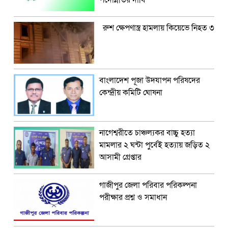
পদোন্নতির দাবি
রুশ ক্ষেপণাস্ত্র হামলায় কিয়েভে নিহত ৩
বাংলাদেশ পূজা উদযাপন পরিষদের
কেন্দ্রীয় কমিটি ঘোষনা
নাগেশ্বরীতে চাঞ্চল্যকর বাচ্চু হত্যা
মামলার ২ ঘন্টা পুর্বেই হত্যায় জড়িত ২
আসামী গ্রেপ্তার
গাজীপুর জেলা পরিবার পরিকল্পনা
পরীক্ষার প্রশ্ন ও সমাধান