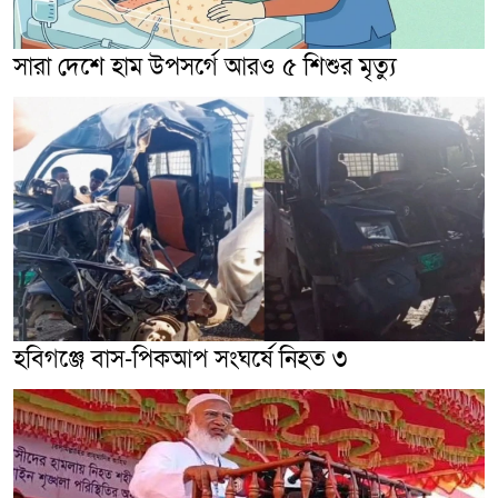
সারা দেশে হাম উপসর্গে আরও ৫ শিশুর মৃত্যু
হবিগঞ্জে বাস-পিকআপ সংঘর্ষে নিহত ৩