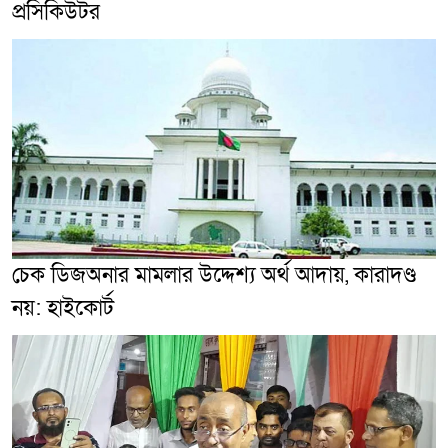
প্রসিকিউটর
চেক ডিজঅনার মামলার উদ্দেশ্য অর্থ আদায়, কারাদণ্ড
নয়: হাইকোর্ট