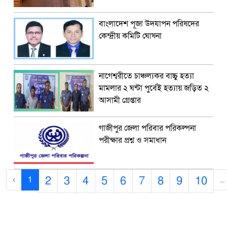
বাংলাদেশ পূজা উদযাপন পরিষদের
কেন্দ্রীয় কমিটি ঘোষনা
নাগেশ্বরীতে চাঞ্চল্যকর বাচ্চু হত্যা
মামলার ২ ঘন্টা পুর্বেই হত্যায় জড়িত ২
আসামী গ্রেপ্তার
গাজীপুর জেলা পরিবার পরিকল্পনা
পরীক্ষার প্রশ্ন ও সমাধান
2
3
4
5
6
7
8
9
10
‹
1
...