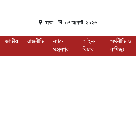
ঢাকা
০৭ আগস্ট, ২০২৬
জাতীয়
রাজনীতি
নগর-
আইন-
অর্থনীতি ও
মহানগর
বিচার
বাণিজ্য