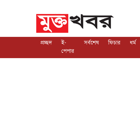
প্রচ্ছদ
ই-
সর্বশেষ
ফিচার
ধর্ম
পেপার