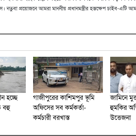
। নতুবা প্রয়োজনে আমরা মাননীয় প্রধানমন্ত্রীর হস্তক্ষেপ চাইব-এটি আম
ন হচ্ছে
গাজীপুরের কাশিমপুর ভূমি
জামিনে মুক
 বহু
অফিসের সব কর্মকর্তা-
হুমকির অ
কর্মচারী বরখাস্ত
উত্তেজনা