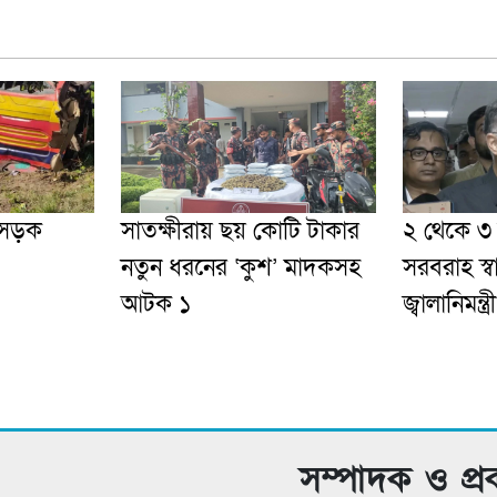
 সড়ক
সাতক্ষীরায় ছয় কোটি টাকার
২ থেকে ৩ দ
নতুন ধরনের ‘কুশ’ মাদকসহ
সরবরাহ স্
আটক ১
জ্বালানিমন্ত্রী
সম্পাদক ও প্