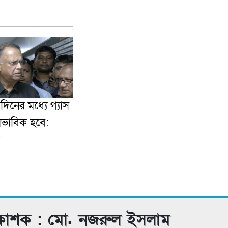
িনের মধ্যে গ্যাস
বাভাবিক হবে:
রকাশক : মো. নজরুল ইসলাম