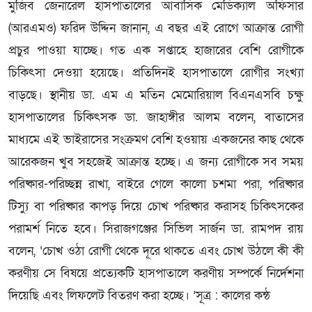
মুজিব জেনারেল হাসপাতালের আবাসিক মেডিক্যাল অফিসার
(আরএমও) ফরিদ উদ্দিন জানান, এ বছর এই রোগে আক্রান্ত রোগী
প্রচুর পাওয়া যাচ্ছে। গত এক সপ্তাহে হাজারের বেশি রোগীকে
চিকিৎসা দেওয়া হয়েছে। প্রতিদিনই হাসপাতালে রোগীর সংখ্যা
বাড়ছে। স্থানীয় ডা. এম এ মতিন মেমোরিয়াল বিএনএসবি চক্ষু
হাসপাতালের চিকিৎসক ডা. জাহাঙ্গীর আলম বলেন, বাতাসের
মাধ্যমে এই ভাইরাসের সংক্রমণ বেশি হওয়ায় একজনের কাছ থেকে
আরেকজন খুব সহজেই আক্রান্ত হচ্ছে। এ জন্য রোগীকে সব সময়
পরিষ্কার-পরিচ্ছন্ন রাখা, বাইরে গেলে কালো চশমা পরা, পরিষ্কার
টিস্যু বা পরিষ্কার কাপড় দিয়ে চোখ পরিষ্কার করাসহ চিকিৎসকের
পরামর্শ নিতে হবে। সিরাজগঞ্জের সিভিল সার্জন ডা. রামপদ রায়
বলেন, ‘চোখ ওঠা রোগী থেকে দূরে থাকতে এবং চোখ উঠলে কী কী
করণীয় সে বিষয়ে প্রত্যেকটি হাসপাতালে করণীয় সম্পর্কে নির্দেশনা
দিয়েছি এবং লিফলেট বিতরণ করা হচ্ছে। ’সূত্র : কালের কন্ঠ