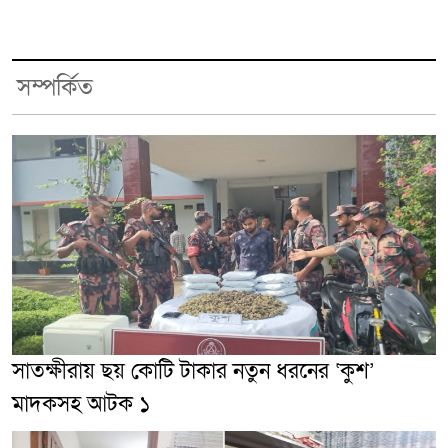
সম্পর্কিত
সাতক্ষীরায় ছয় কোটি টাকার নতুন ধরনের ‘কুশ’
মাদকসহ আটক ১