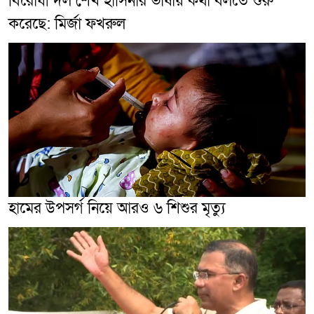
বিরোধী দল শেখ হাসিনার ভাষায় কথা বলতে শুরু
করেছে: মির্জা ফখরুল
হামের উপসর্গ নিয়ে আরও ৬ শিশুর মৃত্যু