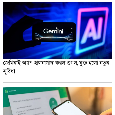
জেমিনাই অ্যাপ হালনাগাদ করল গুগল, যুক্ত হলো নতুন
সুবিধা