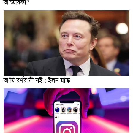
আমেরিকা?
আমি বর্ণবাদী নই : ইলন মাস্ক