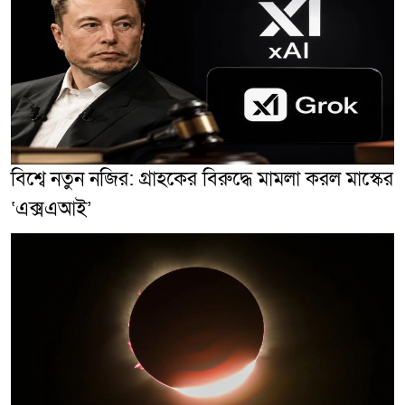
বিশ্বে নতুন নজির: গ্রাহকের বিরুদ্ধে মামলা করল মাস্কের
‘এক্সএআই’