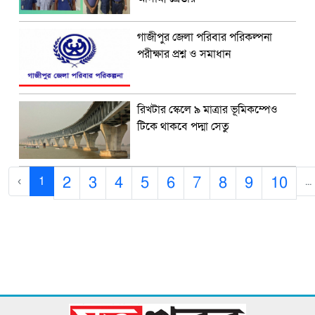
গাজীপুর জেলা পরিবার পরিকল্পনা
পরীক্ষার প্রশ্ন ও সমাধান
রিখটার স্কেলে ৯ মাত্রার ভূমিকম্পেও
টিকে থাকবে পদ্মা সেতু
2
3
4
5
6
7
8
9
10
‹
1
...