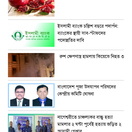
ইসলামী ব্যাংক চল্লিশ বছরে পদার্পন:
ব্যাংকের স্থায়ী সাব-স্টাফদের
পদোন্নতির দাবি
রুশ ক্ষেপণাস্ত্র হামলায় কিয়েভে নিহত ৩
বাংলাদেশ পূজা উদযাপন পরিষদের
কেন্দ্রীয় কমিটি ঘোষনা
নাগেশ্বরীতে চাঞ্চল্যকর বাচ্চু হত্যা
মামলার ২ ঘন্টা পুর্বেই হত্যায় জড়িত ২
আসামী গ্রেপ্তার