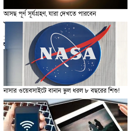
আসছ পূর্ণ সূর্যগ্রহণ, যারা দেখতে পারবেন
নাসার ওয়েবসাইটে বানান ভুল ধরল ৮ বছরের শিশু!