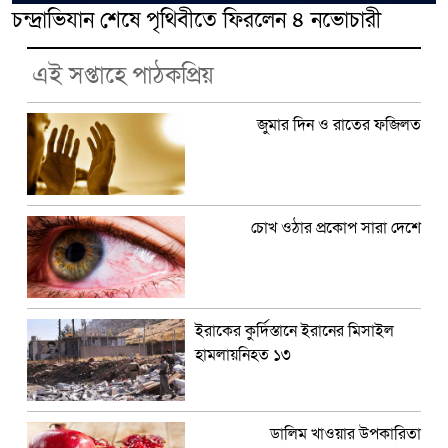
চন্দ্রাভিযান শেষে পৃথিবীতে ফিরলেন ৪ নভোচারী
এই সপ্তাহে পাঠকপ্রিয়
জুমার দিন ও রাতের ফজিলত
চোখ ওঠার প্রকোপ সারা দেশে
ইরাকের কুর্দিস্তানে ইরানের মিসাইল
হামলায়নিহত ১৩
ডালিম খাওয়ার উপকারিতা