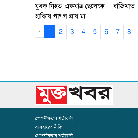
যুবক নিহত, একমাত্র ছেলেকে
বাজিমাত​
হারিয়ে পাগল প্রায় মা
2
3
4
5
6
7
8
‹
1
গোপনীয়তার শর্তাবলী
ব্যবহারের নীতি
গোপনীয়তার শর্তাবলী