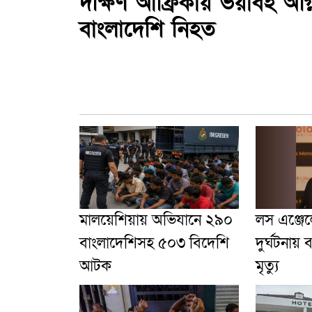
দক্ষিণ আফ্রিকায় ভয়াবহ অগ্ন
বাংলাদেশি নিহত
মালয়েশিয়ায় অভিযানে ২৯০
লস এঞ্জে
বাংলাদেশিসহ ৫০৩ বিদেশি
দুর্ঘটনায়
আটক
মৃত্যু