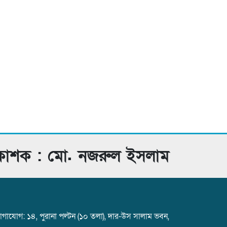
রকাশক : মো. নজরুল ইসলাম
গাযোগ: ১৪, পুরানা পল্টন (১০ তলা), দার-উস সালাম ভবন,