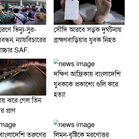
স্মরণে ভিন্যু-সুর-
সৌদি আরবে সড়ক দুর্ঘটনায়
ন্ধন, ন্যায়বিচারের
ব্রাহ্মণবাড়িয়ার যুবক নিহত
োচ্চার SAF.
দক্ষিণ আফ্রিকায় বাংলাদেশি
যুবককে প্রকাশ্যে গুলি করে
হত্যা
়ায় ঝরে গেল তিন
র প্রাণ
াংলাদেশি তরুণের
লিমন-বৃষ্টিকে মরণোত্তর