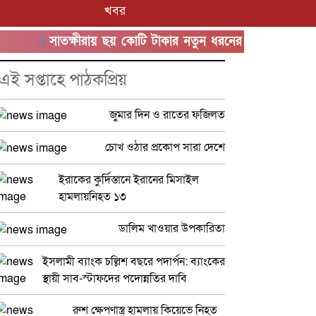
খবর
সাতক্ষীরায় ছয় কোটি টাকার নতুন ধরনের ‘কুশ’ মাদকসহ আট
এই সপ্তাহে পাঠকপ্রিয়
জুমার দিন ও রাতের ফজিলত
চোখ ওঠার প্রকোপ সারা দেশে
ইরাকের কুর্দিস্তানে ইরানের মিসাইল
হামলায়নিহত ১৩
ডালিম খাওয়ার উপকারিতা
ইসলামী ব্যাংক চল্লিশ বছরে পদার্পন: ব্যাংকের
স্থায়ী সাব-স্টাফদের পদোন্নতির দাবি
রুশ ক্ষেপণাস্ত্র হামলায় কিয়েভে নিহত