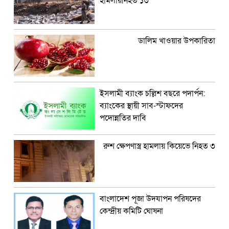
হামলায়নিহত ১৩
ডালিম খাওয়ার উপকারিতা
ইসলামী ব্যাংক চল্লিশ বছরে পদার্পন:
ব্যাংকের স্থায়ী সাব-স্টাফদের
পদোন্নতির দাবি
রুশ ক্ষেপণাস্ত্র হামলায় কিয়েভে নিহত ৩
বাংলাদেশ পূজা উদযাপন পরিষদের
কেন্দ্রীয় কমিটি ঘোষনা