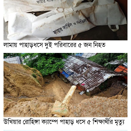
লামায় পাহাড়ধসে দুই পরিবারের ৫ জন নিহত
উখিয়ার রোহিঙ্গা ক্যাম্পে পাহাড় ধসে ৫ শিক্ষার্থীর মৃত্যু