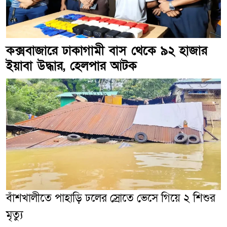
কক্সবাজারে ঢাকাগামী বাস থেকে ৯২ হাজার
ইয়াবা উদ্ধার, হেলপার আটক
বাঁশখালীতে পাহাড়ি ঢলের স্রোতে ভেসে গিয়ে ২ শিশুর
মৃত্যু