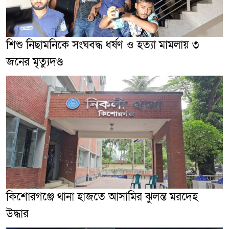
শিশু নিছামনিকে সংঘবদ্ধ ধর্ষণ ও হত্যা মামলায় ৩
জনের মৃত্যুদণ্ড
কিশোরগঞ্জে থানা হাজতে আসামির ঝুলন্ত মরদেহ
উদ্ধার