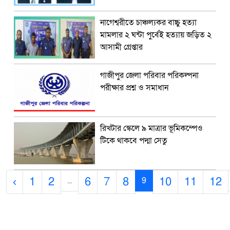
নাগেশ্বরীতে চাঞ্চল্যকর বাচ্চু হত্যা
মামলার ২ ঘন্টা পুর্বেই হত্যায় জড়িত ২
আসামী গ্রেপ্তার
গাজীপুর জেলা পরিবার পরিকল্পনা
পরীক্ষার প্রশ্ন ও সমাধান
রিখটার স্কেলে ৯ মাত্রার ভূমিকম্পেও
টিকে থাকবে পদ্মা সেতু
‹
1
2
6
7
8
10
11
12
...
9