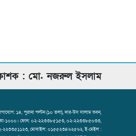
রকাশক : মো. নজরুল ইসলাম
গাযোগ: ১৪, পুরানা পল্টন (১০ তলা), দার-উস সালাম ভবন,
াকা-১০০০। ফোন: ০২-২২৩৩৮৫১৫৩, ০২-২২৩৩৮৫০৩৩,
২-২২৩৩৫১১২৩, মোবাইল: ০১৫৫২৩৪৬২৫৬২, ই-মেইল :