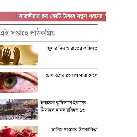
সাতক্ষীরায় ছয় কোটি টাকার নতুন ধরনের ‘কুশ’ মাদকসহ আটক 
এই সপ্তাহে পাঠকপ্রিয়
জুমার দিন ও রাতের ফজিলত
চোখ ওঠার প্রকোপ সারা দেশে
ইরাকের কুর্দিস্তানে ইরানের
মিসাইল হামলায়নিহত ১৩
ডালিম খাওয়ার উপকারিতা