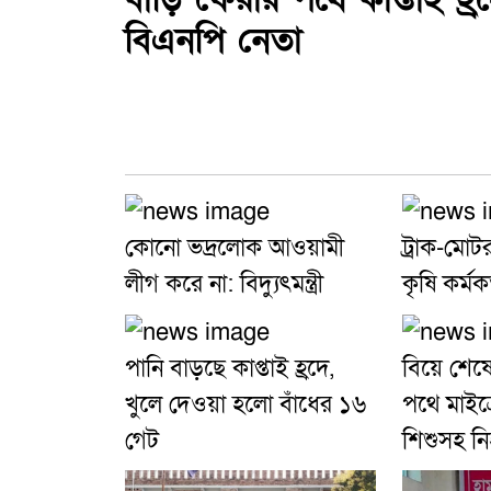
বিএনপি নেতা
কোনো ভদ্রলোক আওয়ামী
ট্রাক-মোট
লীগ করে না: বিদ্যুৎমন্ত্রী
কৃষি কর্মক
পানি বাড়ছে কাপ্তাই হ্রদে,
বিয়ে শেষ
খুলে দেওয়া হলো বাঁধের ১৬
পথে মাইক্
গেট
শিশুসহ ন