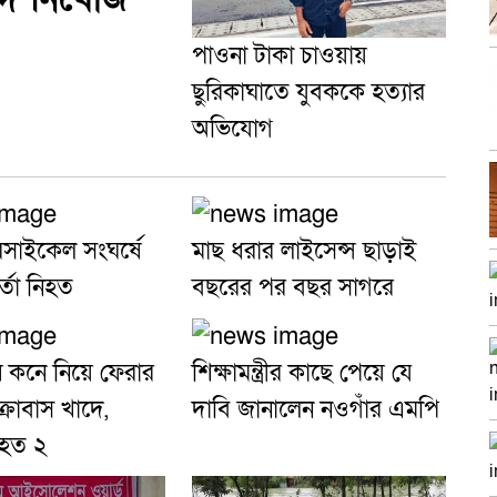
পাওনা টাকা চাওয়ায়
ছুরিকাঘাতে যুবককে হত্যার
অভিযোগ
রসাইকেল সংঘর্ষে
মাছ ধরার লাইসেন্স ছাড়াই
র্তা নিহত
বছরের পর বছর সাগরে
ে কনে নিয়ে ফেরার
শিক্ষামন্ত্রীর কাছে পেয়ে যে
রোবাস খাদে,
দাবি জানালেন নওগাঁর এমপি
িহত ২