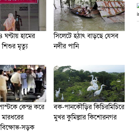
 ঘণ্টায় হামের
সিলেটে হঠাৎ বাড়ছে যেসব
শিশুর মৃত্যু
নদীর পানি
স্টকে কেন্দ্র করে
বক-পানকৌড়ির কিচিরমিচিরে
কে মারধরের
মুখর কুমিল্লার কিশোরনগর
 বিক্ষোভ-সড়ক