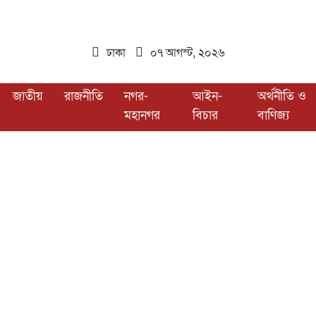
ঢাকা
০৭ আগস্ট, ২০২৬
জাতীয়
রাজনীতি
নগর-
আইন-
অর্থনীতি ও
মহানগর
বিচার
বাণিজ্য