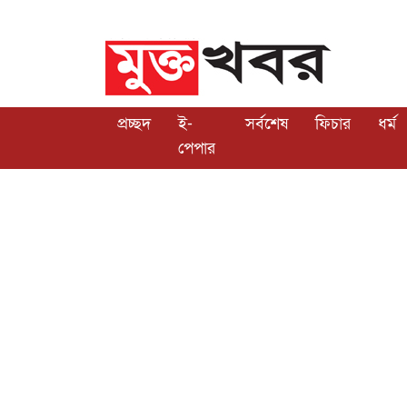
প্রচ্ছদ
ই-
সর্বশেষ
ফিচার
ধর্ম
পেপার