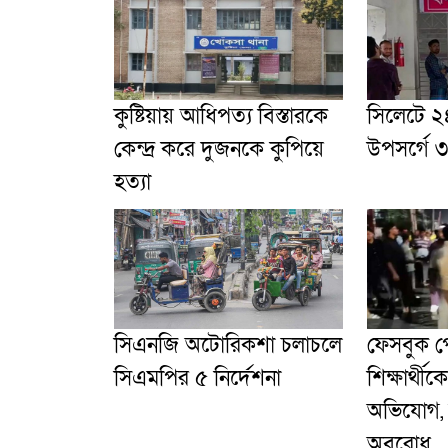
কুষ্টিয়ায় আধিপত্য বিস্তারকে
সিলেটে ২৪
কেন্দ্র করে দুজনকে কু‌পিয়ে
উপসর্গে ৩ 
হত্যা
সিএনজি অটোরিকশা চলাচলে
ফেসবুক পো
সিএমপির ৫ নির্দেশনা
শিক্ষার্থী
অভিযোগ,
অবরোধ