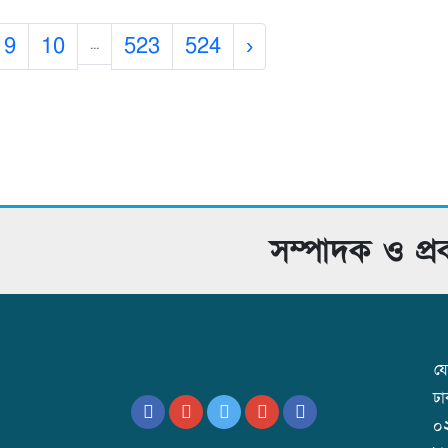
9
10
523
524
›
...
সম্পাদক ও প্
যো
ঢ
০