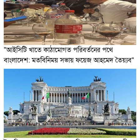
"আইসিটি খাতে কাঠামোগত পরিবর্তনের পথে
বাংলাদেশ: মতবিনিময় সভায় ফয়েজ আহমেদ তৈয়্যব"