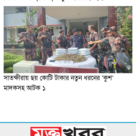
সাতক্ষীরায় ছয় কোটি টাকার নতুন ধরনের ‘কুশ’
মাদকসহ আটক ১