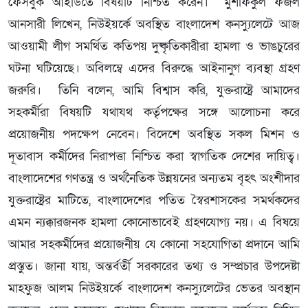
ফেসবুক আইডিতে বিষয়টি নিশ্চিত করেন। মুশফিকুল ফজল
আনসারী লিখেন, নিউইয়র্কে অবস্থিত বাংলাদেশ কনস্যুলেটে আজ
আওয়ামী লীগ সমর্থিত কতিপয় দুষ্কৃতিকারীরা হামলা ও ভাঙচুরের
ঘটনা ঘটিয়েছে। অবিলম্বে এদের বিরুদ্ধে আইনানুগ ব্যবস্থা গ্রহণ
জরুরি। তিনি বলেন, আমি বিশ্বাস করি, যুক্তরাষ্ট্রে আমাদের
সহকর্মীরা বিষয়টি যথাযথ কর্তৃপক্ষের সঙ্গে আলোচনা করে
প্রয়োজনীয় পদক্ষেপ নেবেন। বিদেশে অবস্থিত সকল মিশন ও
দূতাবাস কর্মীদের নিরাপত্তা নিশ্চিত করা স্বাগতিক দেশের দায়িত্ব।
বাংলাদেশের গণতন্ত্র ও অর্থনৈতিক উন্নয়নের অন্যতম বৃহৎ অংশীদার
যুক্তরাষ্ট্রের মাটিতে, বাংলাদেশের পতিত স্বৈরশাসকের সমর্থকদের
এমন ন্যক্কারজনক হামলা কোনোভাবেই গ্রহণযোগ্য নয়। এ বিষয়ে
আমার সহকর্মীদের প্রয়োজনীয় যে কোনো সহযোগিতা প্রদানে আমি
প্রস্তুত। জানা যায়, অন্তর্বর্তী সরকারের তথ্য ও সম্প্রচার উপদেষ্টা
মাহফুজ আলম নিউইয়র্কে বাংলাদেশ কনস্যুলেটের ভেতর অবস্থান