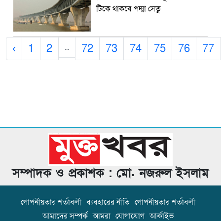
টিকে থাকবে পদ্মা সেতু
‹
1
2
72
73
74
75
76
77
...
সম্পাদক ও প্রকাশক : মো. নজরুল ইসলাম
গোপনীয়তার শর্তাবলী
ব্যবহারের নীতি
গোপনীয়তার শর্তাবলী
আমাদের সম্পর্ক
আমরা
যোগাযোগ
আর্কাইভ