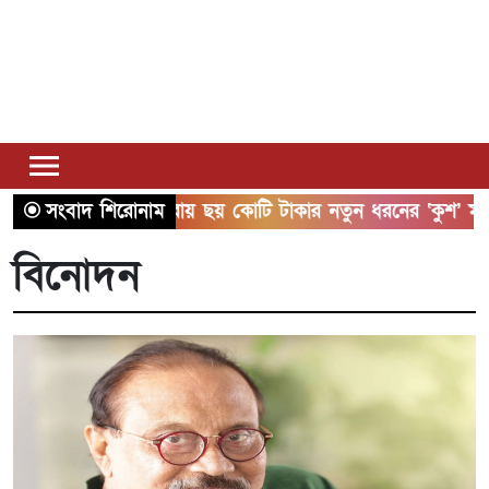
সাতক্ষীরায় ছয় কোটি টাকার নতুন ধরনের ‘কুশ’ মাদকসহ আটক ১
সংবাদ শিরোনাম
বিনোদন