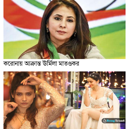
করোনায় আক্রান্ত ঊর্মিলা মাতণ্ডকর