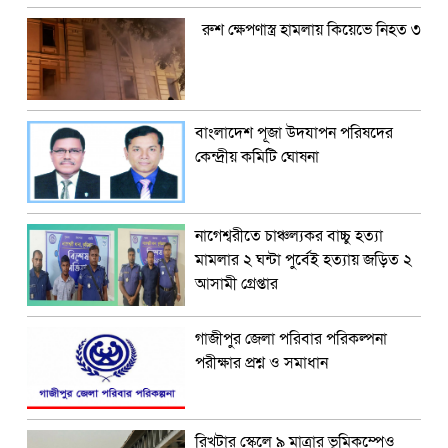
রুশ ক্ষেপণাস্ত্র হামলায় কিয়েভে নিহত ৩
বাংলাদেশ পূজা উদযাপন পরিষদের
কেন্দ্রীয় কমিটি ঘোষনা
নাগেশ্বরীতে চাঞ্চল্যকর বাচ্চু হত্যা
মামলার ২ ঘন্টা পুর্বেই হত্যায় জড়িত ২
আসামী গ্রেপ্তার
গাজীপুর জেলা পরিবার পরিকল্পনা
পরীক্ষার প্রশ্ন ও সমাধান
রিখটার স্কেলে ৯ মাত্রার ভূমিকম্পেও