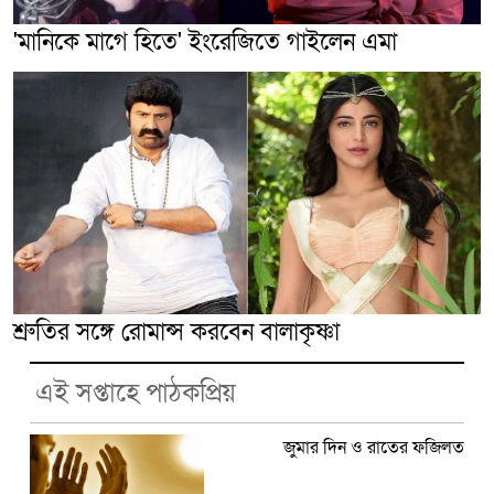
'মানিকে মাগে হিতে' ইংরেজিতে গাইলেন এমা
শ্রুতির সঙ্গে রোমান্স করবেন বালাকৃষ্ণা
এই সপ্তাহে পাঠকপ্রিয়
জুমার দিন ও রাতের ফজিলত