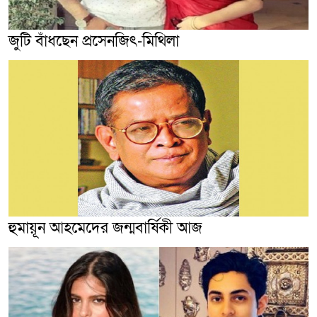
জুটি বাঁধছেন প্রসেনজিৎ-মিথিলা
হুমায়ূন আহমেদের জন্মবার্ষিকী আজ