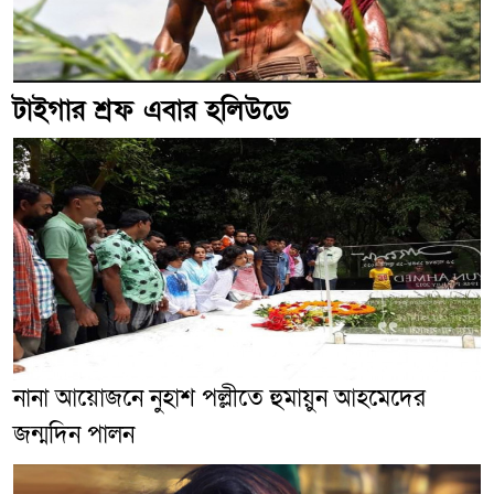
টাইগার শ্রফ এবার হলিউডে
নানা আয়োজনে নুহাশ পল্লীতে হুমায়ুন আহমেদের
জন্মদিন পালন