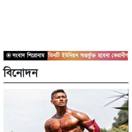
সাভারের তিনটি ইউনিয়ন অন্তর্ভুক্ত হবেনা কেরানীগঞ্জের সাথে
সংবাদ শিরোনাম
স
বিনোদন