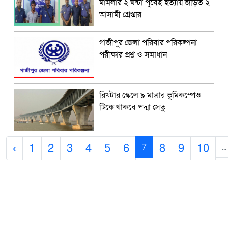
মামলার ২ ঘন্টা পুর্বেই হত্যায় জড়িত ২
আসামী গ্রেপ্তার
গাজীপুর জেলা পরিবার পরিকল্পনা
পরীক্ষার প্রশ্ন ও সমাধান
রিখটার স্কেলে ৯ মাত্রার ভূমিকম্পেও
টিকে থাকবে পদ্মা সেতু
‹
1
2
3
4
5
6
8
9
10
7
...