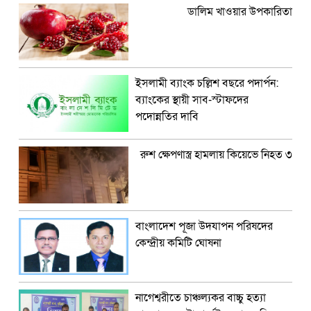
ডালিম খাওয়ার উপকারিতা
ইসলামী ব্যাংক চল্লিশ বছরে পদার্পন:
ব্যাংকের স্থায়ী সাব-স্টাফদের
পদোন্নতির দাবি
রুশ ক্ষেপণাস্ত্র হামলায় কিয়েভে নিহত ৩
বাংলাদেশ পূজা উদযাপন পরিষদের
কেন্দ্রীয় কমিটি ঘোষনা
নাগেশ্বরীতে চাঞ্চল্যকর বাচ্চু হত্যা