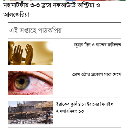
মহানাটকীয় ৩-৩ ড্রয়ে নকআউটে অস্ট্রিয়া ও
আলজেরিয়া
এই সপ্তাহে পাঠকপ্রিয়
জুমার দিন ও রাতের ফজিলত
চোখ ওঠার প্রকোপ সারা দেশে
ইরাকের কুর্দিস্তানে ইরানের মিসাইল
হামলায়নিহত ১৩