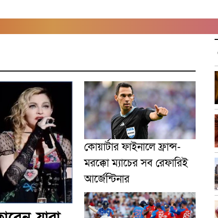
কোয়ার্টার ফাইনালে ফ্রান্স-
মরক্কো ম্যাচের সব রেফারিই
আর্জেন্টিনার
তাবেন যারা