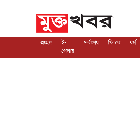
প্রচ্ছদ
ই-
সর্বশেষ
ফিচার
ধর্ম
পেপার