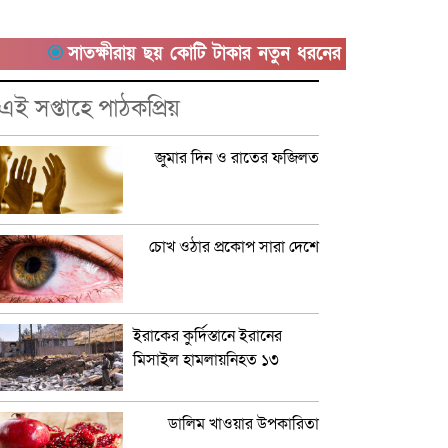
সাতক্ষীরায় ছয় কোটি টাকার নতুন ধরনের ‘কুশ’ মাদকসহ আটক 
এই সপ্তাহে পাঠকপ্রিয়
জুমার দিন ও রাতের ফজিলত
চোখ ওঠার প্রকোপ সারা দেশে
ইরাকের কুর্দিস্তানে ইরানের
মিসাইল হামলায়নিহত ১৩
ডালিম খাওয়ার উপকারিতা