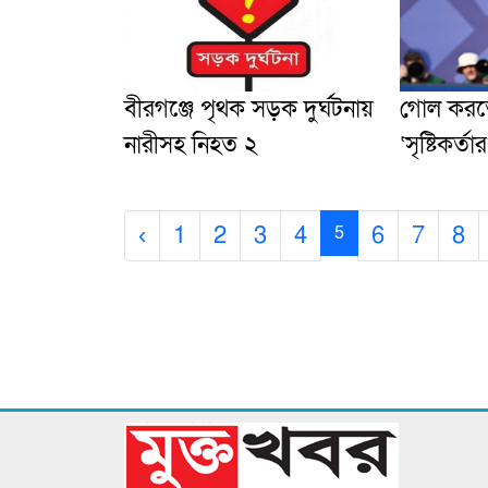
বীরগঞ্জে পৃথক সড়ক দুর্ঘটনায়
গোল করতে
নারীসহ নিহত ২
‘সৃষ্টিকর্ত
‹
1
2
3
4
6
7
8
5