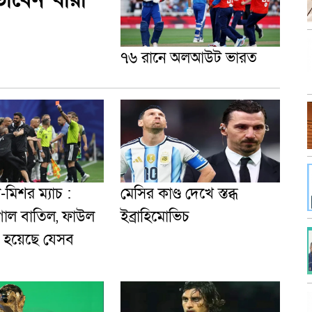
৭৬ রানে অলআউট ভারত
া-মিশর ম্যাচ :
মেসির কাণ্ড দেখে স্তব্ধ
োল বাতিল, ফাউল
ইব্রাহিমোভিচ
ি হয়েছে যেসব