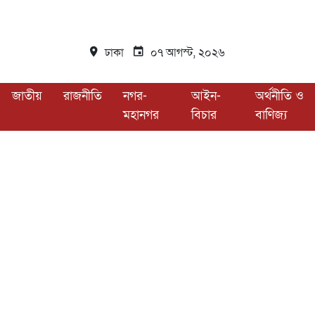
ঢাকা
০৭ আগস্ট, ২০২৬
জাতীয়
রাজনীতি
নগর-
আইন-
অর্থনীতি ও
মহানগর
বিচার
বাণিজ্য