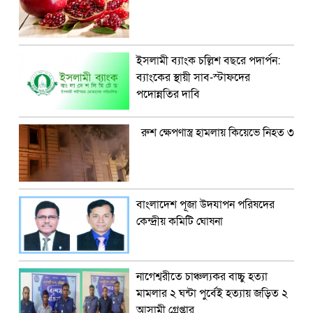
ইসলামী ব্যাংক চল্লিশ বছরে পদার্পন:
ব্যাংকের স্থায়ী সাব-স্টাফদের
পদোন্নতির দাবি
রুশ ক্ষেপণাস্ত্র হামলায় কিয়েভে নিহত ৩
বাংলাদেশ পূজা উদযাপন পরিষদের
কেন্দ্রীয় কমিটি ঘোষনা
নাগেশ্বরীতে চাঞ্চল্যকর বাচ্চু হত্যা
মামলার ২ ঘন্টা পুর্বেই হত্যায় জড়িত ২
আসামী গ্রেপ্তার