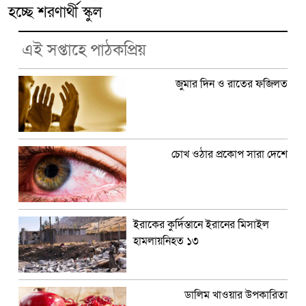
হচ্ছে শরণার্থী স্কুল
এই সপ্তাহে পাঠকপ্রিয়
জুমার দিন ও রাতের ফজিলত
চোখ ওঠার প্রকোপ সারা দেশে
ইরাকের কুর্দিস্তানে ইরানের মিসাইল
হামলায়নিহত ১৩
ডালিম খাওয়ার উপকারিতা