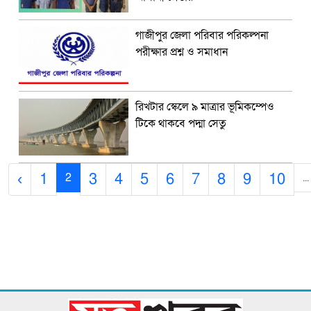
গাজীপুর জেলা পরিবার পরিকল্পনা
পরীক্ষার প্রশ্ন ও সমাধান
রিখটার স্কেলে ৯ মাত্রার ভূমিকম্পেও
টিকে থাকবে পদ্মা সেতু
‹
1
3
4
5
6
7
8
9
10
2
...