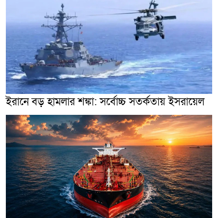
ইরানে বড় হামলার শঙ্কা: সর্বোচ্চ সতর্কতায় ইসরায়েল