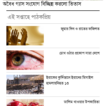
অবৈধ গ্যাস সংযোগ বিচ্ছিন্ন করলো তিতাস
এই সপ্তাহে পাঠকপ্রিয়
জুমার দিন ও রাতের ফজিলত
চোখ ওঠার প্রকোপ সারা দেশে
ইরাকের কুর্দিস্তানে ইরানের মিসাইল
হামলায়নিহত ১৩
ডালিম খাওয়ার উপকারিতা