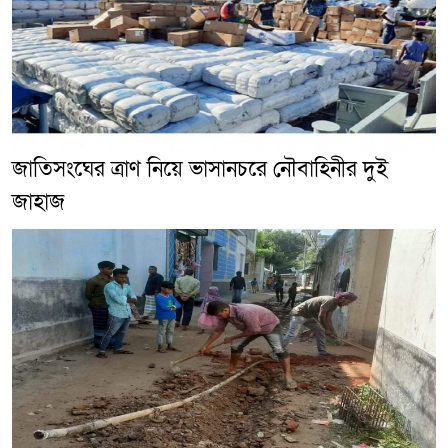
জাতিসংঘের ত্রাণ নিয়ে ভাসানচরে নৌবাহিনীর দুই
জাহাজ