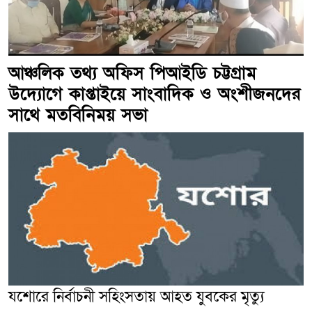
আঞ্চলিক তথ্য অফিস পিআইডি চট্টগ্রাম
উদ্যোগে কাপ্তাইয়ে সাংবাদিক ও অংশীজনদের
সাথে মতবিনিময় সভা
যশোরে নির্বাচনী সহিংসতায় আহত যুবকের মৃত্যু