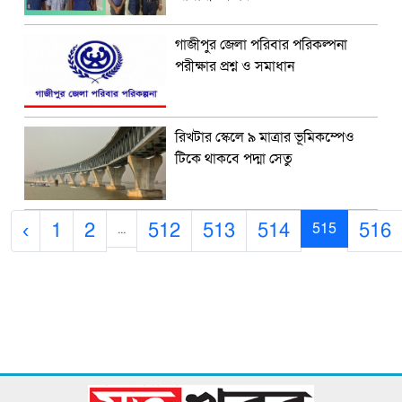
গাজীপুর জেলা পরিবার পরিকল্পনা
পরীক্ষার প্রশ্ন ও সমাধান
রিখটার স্কেলে ৯ মাত্রার ভূমিকম্পেও
টিকে থাকবে পদ্মা সেতু
‹
1
2
512
513
514
516
...
515