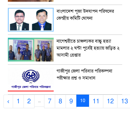
বাংলাদেশ পূজা উদযাপন পরিষদের
কেন্দ্রীয় কমিটি ঘোষনা
নাগেশ্বরীতে চাঞ্চল্যকর বাচ্চু হত্যা
মামলার ২ ঘন্টা পুর্বেই হত্যায় জড়িত ২
আসামী গ্রেপ্তার
গাজীপুর জেলা পরিবার পরিকল্পনা
পরীক্ষার প্রশ্ন ও সমাধান
‹
1
2
7
8
9
11
12
13
...
10