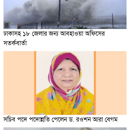
ঢাকাসহ ১৮ জেলার জন্য আবহাওয়া অফিসের
সতর্কবার্তা
সচিব পদে পদোন্নতি পেলেন ড. রওশন আরা বেগম