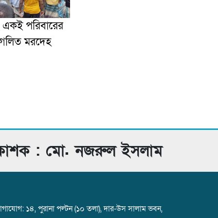
ে একই পরিবারের
গলিত মরদেহ
রকাশক : মো. নজরুল ইসলাম
গাযোগ: ১৪, পুরানা পল্টন (১০ তলা), দার-উস সালাম ভবন,