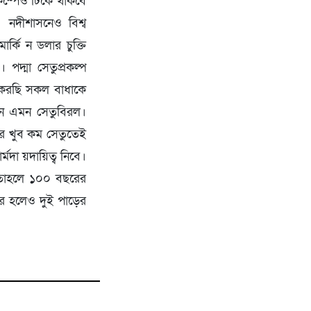
 কম্পেও টিকে থাকবে
 নদীশাসনেও বিশ্ব
্কি ন ডলার চুক্তি
দ্মা সেতুপ্রকল্প
 করছি সকল বাধাকে
িলনে এমন সেতুবিরল।
বের খুব কম সেতুতেই
মদা য়দায়িত্ব নিবে।
য় তাহলে ১০০ বছরের
ার হলেও দুই পাড়ের