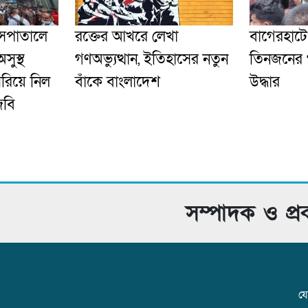
হাসপাতালে
রক্তের আখরে লেখা
‎বাগেরহাট
সুস্থ
গণঅভ্যুত্থান, ইতিহাসের নতুন
তিনজনের 
সরিয়ে নিল
বাঁকে বাংলাদেশ
উদ্ধার
িবি
সম্পাদক ও প্
যো