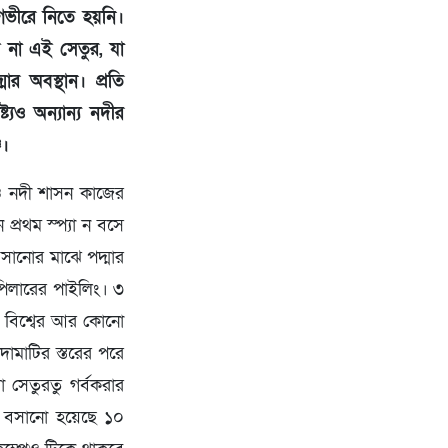
গভীরে নিতে হয়নি।
বে না এই সেতুর, যা
ার অবস্থান। প্রতি
্যও অন্যান্য নদীর
জ।
তুও নদী শাসন কাজের
প্রথম স্প্যা ন বসে
সানোর মাঝে পদ্মার
পিলারের পাইলিং। ৩
। বিশ্বের আর কোনো
ামাটির স্তরের পরে
 সেতুরতু গর্বকরার
ে বসানো হয়েছে ১০