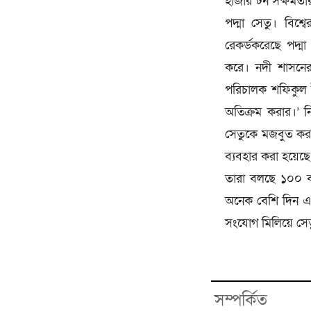
হাজার টন সক্ষমতার
পদ্মা সেতু। বিশ
রেকর্ডকরেছে পদ্ম
করে। নদী শাসনের
পরিচালক শফিকুল 
অতিক্রম করার।’ নি
সেতুকে মজবুত করতে
ব্যবহার করা হয়েছে
তারা বলছে ১০০ বছ
অনেক বেশি দিন এই
সংযোগ মিলিয়ে সেতুর
সম্পর্কিত