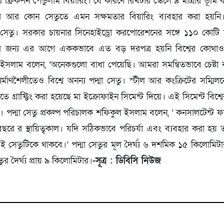
 ফ্রিকশন পেন্ডুলাম বিয়ারিং। যে কারণে রিখটার স্কেলে ৯ মাত্রার ভূমি
্বের আর কোন সেতুতে এমন সক্ষমতার বিয়ারিং ব্যবহার করা হয়নি।
া সেতু। সরকার চায়নার সিনেহাইড্রো করপোরেশনের সঙ্গে ১১০ কোটি মার
 জন্য এর আগে এককভাবে এত বড় দরপত্র হয়নি বিশ্বের কোথাও। প
ইসলাম বলেন, ‘অনেকগুলো বাধা পেয়েছি। আমরা সমন্বিতভাবে চেষ্টা
র্মাণশৈলীতেও বিশ্বে অনন্য পদ্মা সেতু। স্টীল আর কংক্রিটের সম্ম
 গ্রাফ্টিং করা হয়েছে মা ইক্রোফাইন সিমেন্ট দিয়ে। এই সিমেন্ট বিশ্
। পদ্মা সেতু প্রকল্প পরিচালক শফিকুল ইসলাম বলেন, ‘ কনসালটেন্ট ফার্
রে র স্থায়িত্বকাল। যদি সঠিকভাবে পরিচর্যা এবং ব্যবহার করা হ
 সেতুটিকে থাকবে।’ পদ্মা সেতুর মূল দৈর্ঘ্য ৬ দশমিক ১৫ কিলোমিট
 দৈর্ঘ্য প্রায় ৯ কিলোমিটার।
-সূত্র : ডিবিসি নিউজ