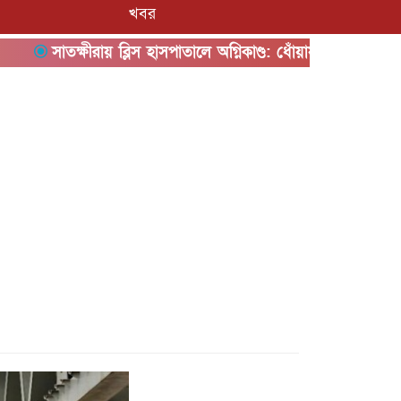
খবর
সাতক্ষীরায় ব্লিস হাসপাতালে অগ্নিকাণ্ড: ধোঁয়ায় অসুস্থ অন্তত ৫০, র