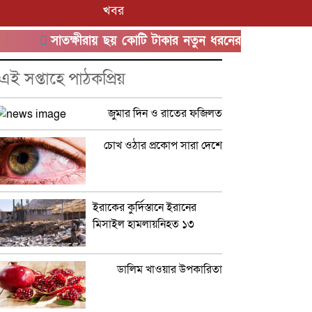
খবর
সাতক্ষীরায় ছয় কোটি টাকার নতুন ধরনের ‘কুশ’ মাদকসহ 
এই সপ্তাহে পাঠকপ্রিয়
জুমার দিন ও রাতের ফজিলত
চোখ ওঠার প্রকোপ সারা দেশে
ইরাকের কুর্দিস্তানে ইরানের
মিসাইল হামলায়নিহত ১৩
ডালিম খাওয়ার উপকারিতা