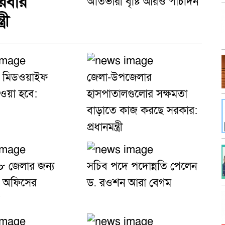
রিবার
অতিভারী বৃষ্টি আরও পাঁচদিন
রী
 মিডওয়াইফ
জেলা-উপজেলার
ওয়া হবে:
হাসপাতালগুলোর সক্ষমতা
বাড়াতে কাজ করছে সরকার:
প্রধানমন্ত্রী
৮ জেলার জন্য
সচিব পদে পদোন্নতি পেলেন
 অফিসের
ড. রওশন আরা বেগম