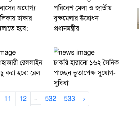
সবাসের অযোগ্য
পরিবেশ মেলা ও জাতীয়
লিকায় ঢাকার
বৃক্ষমেলার উদ্বোধন
বদলাতে হবে:
প্রধানমন্ত্রীর
-দোহাজারী রেললাইন
চাকরি হারানো ১৬২ সৈনিক
উঁচু করা হবে: রেল
পাচ্ছেন ভূতাপেক্ষ সুযোগ-
সুবিধা
11
12
532
533
›
...