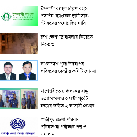
ইসলামী ব্যাংক চল্লিশ বছরে
পদার্পন: ব্যাংকের স্থায়ী সাব-
স্টাফদের পদোন্নতির দাবি
রুশ ক্ষেপণাস্ত্র হামলায় কিয়েভে
নিহত ৩
বাংলাদেশ পূজা উদযাপন
পরিষদের কেন্দ্রীয় কমিটি ঘোষনা
নাগেশ্বরীতে চাঞ্চল্যকর বাচ্চু
হত্যা মামলার ২ ঘন্টা পুর্বেই
হত্যায় জড়িত ২ আসামী গ্রেপ্তার
গাজীপুর জেলা পরিবার
পরিকল্পনা পরীক্ষার প্রশ্ন ও
সমাধান