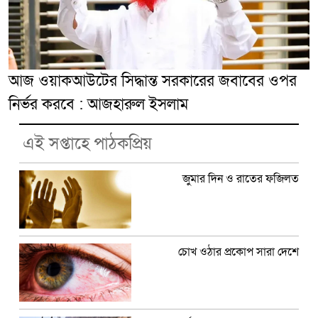
আজ ওয়াকআউটের সিদ্ধান্ত সরকারের জবাবের ওপর
নির্ভর করবে : আজহারুল ইসলাম
এই সপ্তাহে পাঠকপ্রিয়
জুমার দিন ও রাতের ফজিলত
চোখ ওঠার প্রকোপ সারা দেশে