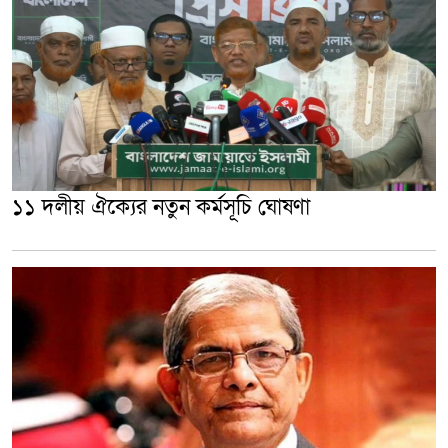
১১ দলীয় ঐক্যের নতুন কর্মসূচি ঘোষণা