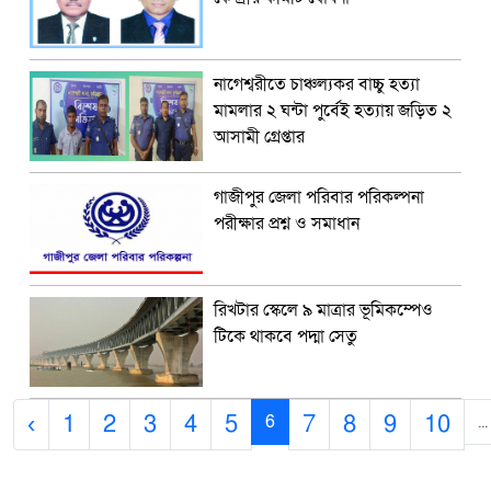
নাগেশ্বরীতে চাঞ্চল্যকর বাচ্চু হত্যা
মামলার ২ ঘন্টা পুর্বেই হত্যায় জড়িত ২
আসামী গ্রেপ্তার
গাজীপুর জেলা পরিবার পরিকল্পনা
পরীক্ষার প্রশ্ন ও সমাধান
রিখটার স্কেলে ৯ মাত্রার ভূমিকম্পেও
টিকে থাকবে পদ্মা সেতু
‹
1
2
3
4
5
7
8
9
10
6
...