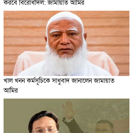
করবে বিরোধীদল: জামায়াত আমির
খাল খনন কর্মসূচিকে সাধুবাদ জানালেন জামায়াত
আমির