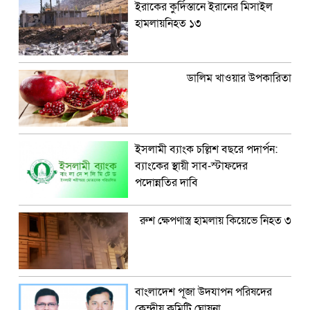
ইরাকের কুর্দিস্তানে ইরানের মিসাইল
হামলায়নিহত ১৩
ডালিম খাওয়ার উপকারিতা
ইসলামী ব্যাংক চল্লিশ বছরে পদার্পন:
ব্যাংকের স্থায়ী সাব-স্টাফদের
পদোন্নতির দাবি
রুশ ক্ষেপণাস্ত্র হামলায় কিয়েভে নিহত ৩
বাংলাদেশ পূজা উদযাপন পরিষদের
কেন্দ্রীয় কমিটি ঘোষনা