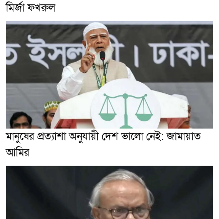
মির্জা ফখরুল
মানুষের প্রত্যাশা অনুযায়ী দেশ ভালো নেই: জামায়াত
আমির