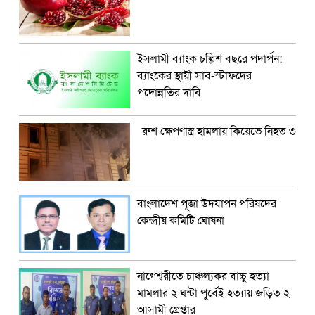
ইসলামী ব্যাংক চল্লিশ বছরে পদার্পন:
ব্যাংকের স্থায়ী সাব-স্টাফদের
পদোন্নতির দাবি
রুশ ক্ষেপণাস্ত্র হামলায় কিয়েভে নিহত ৩
বাংলাদেশ পূজা উদযাপন পরিষদের
কেন্দ্রীয় কমিটি ঘোষনা
নাগেশ্বরীতে চাঞ্চল্যকর বাচ্চু হত্যা
মামলার ২ ঘন্টা পুর্বেই হত্যায় জড়িত ২
আসামী গ্রেপ্তার