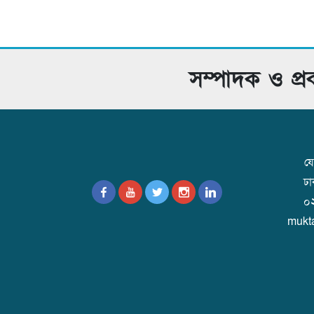
সম্পাদক ও প্
যো
ঢ
০
mukt