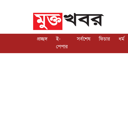
প্রচ্ছদ
ই-
সর্বশেষ
ফিচার
ধর্ম
পেপার