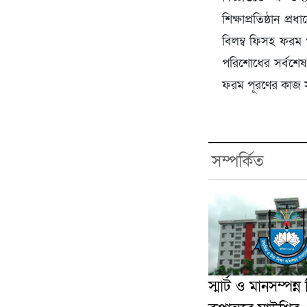
শিক্ষাপ্রতিষ্ঠান 
বিলম্ব ফিসহ ফরম 
পরিশোধের সর্বশেষ ত
ফরম পূরণের কাজ স
সম্পর্কিত
স্মার্ট ও মানসম্পন্ন