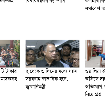
একগুচ্ছ
বিশ্ববিদ্যালয় ক্যাম্পাস
জগন্নাথ বি
সমাবেশ ও 
োটি টাকার
২ থেকে ৩ দিনের মধ্যে গ্যাস
ওয়ালিয়া 
’ মাদকসহ
সরবরাহ স্বাভাবিক হবে:
অফিসে দাল
জ্বালানিমন্ত্রী
অভিযোগ, দু
নিয়ে প্রশ্ন