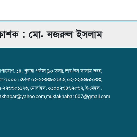
রকাশক : মো. নজরুল ইসলাম
গাযোগ: ১৪, পুরানা পল্টন (১০ তলা), দার-উস সালাম ভবন,
াকা-১০০০। ফোন: ০২-২২৩৩৮৫১৫৩, ০২-২২৩৩৮৫০৩৩,
২-২২৩৩৫১১২৩, মোবাইল: ০১৫৫২৩৪৬২৫৬২, ই-মেইল :
akhabar@yahoo.com,muktakhabar.007@gmail.com