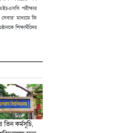
র এইচএসসি পরীক্ষার
সেবার’ মাধ্যমে ফি
ঠানকে শিক্ষার্থীদের
তিন কর্মসূচি,