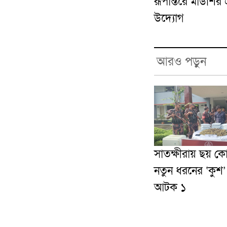
রূপান্তরে মাউশির 
উদ্যোগ
আরও পড়ুন
সাতক্ষীরায় ছয় ক
নতুন ধরনের ‘কুশ
আটক ১