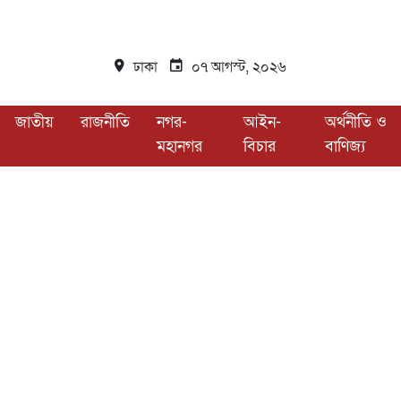
ঢাকা
০৭ আগস্ট, ২০২৬
জাতীয়
রাজনীতি
নগর-
আইন-
অর্থনীতি ও
মহানগর
বিচার
বাণিজ্য