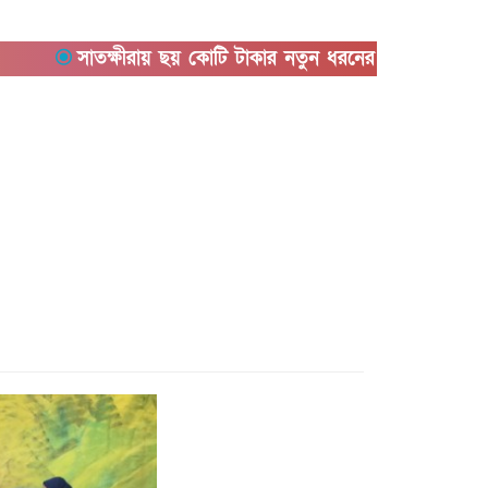
সাতক্ষীরায় ছয় কোটি টাকার নতুন ধরনের ‘কুশ’ মাদকসহ আটক 