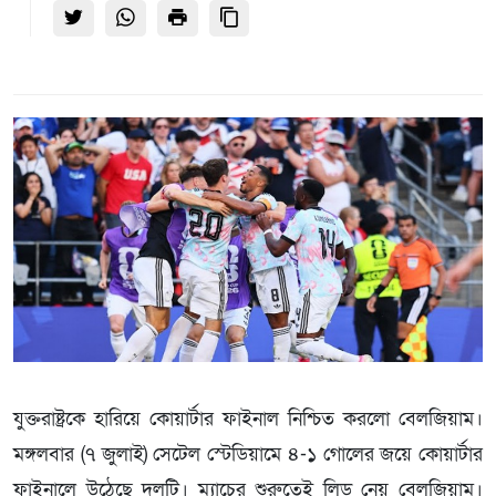
যুক্তরাষ্ট্রকে হারিয়ে কোয়ার্টার ফাইনাল নিশ্চিত করলো বেলজিয়াম।
মঙ্গলবার (৭ জুলাই) সেটেল স্টেডিয়ামে ৪-১ গোলের জয়ে কোয়ার্টার
ফাইনালে উঠেছে দলটি। ম্যাচের শুরুতেই লিড নেয় বেলজিয়াম।