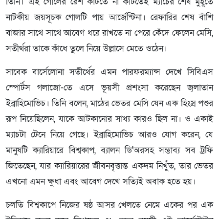
তিনি। এই গোলের রেশ কাটতে না কাটতেই ম্যাচের শেষ মুহূর্তে
নাটকীয় জয়সূচক গোলটি পায় আর্জেন্টিনা। রেফারির শেষ বাঁশি
বাজার সাথে সাথে আবেগ ধরে রাখতে না পেরে কেঁদে ফেলেন মেসি,
সতীর্থরা তাকে কাঁধে তুলে নিয়ে উল্লাসে মেতে ওঠেন।
সাবেক বার্সেলোনা সতীর্থের এমন পারফরম্যান্স দেখে সিবিএস
স্পোর্টস গলাজো-তে এসে ভূয়সী প্রশংসা করেছেন জ্লাতান
ইব্রাহিমোভিচ। তিনি বলেন, মাঠের ভেতর মেসি যেন এক হিংস্র পশুর
রূপ নিয়েছিলেন, যাকে আটকানোর সাধ্য কারও ছিল না। ও একাই
ম্যাচটা টেনে নিয়ে গেছে। ইব্রাহিমোভিচ আরও যোগ করেন, যে
মানুষটি ক্যারিয়ারে বিশ্বকাপ, ব্যালন ডি'অরসহ সম্ভাব্য সব ট্রফি
জিতেছেন, যার ক্যারিয়ারের জীবনবৃত্তান্ত একদম নিখুঁত, তার ভেতর
এখনো এমন ক্ষুধা এবং আবেগ দেখে সত্যিই অবাক হতে হয়।
চলতি বিশ্বকাপে নিজের ষষ্ঠ আসর খেলতে নেমে একের পর এক