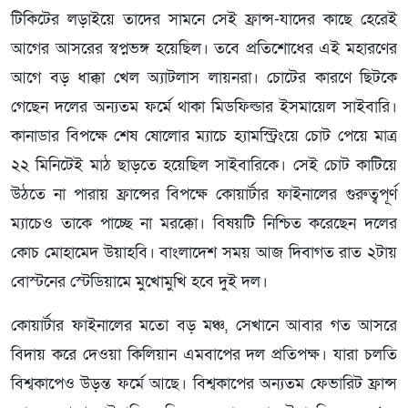
টিকিটের লড়াইয়ে তাদের সামনে সেই ফ্রান্স-যাদের কাছে হেরেই
আগের আসরের স্বপ্নভঙ্গ হয়েছিল। তবে প্রতিশোধের এই মহারণের
আগে বড় ধাক্কা খেল অ্যাটলাস লায়নরা। চোটের কারণে ছিটকে
গেছেন দলের অন্যতম ফর্মে থাকা মিডফিল্ডার ইসমায়েল সাইবারি।
কানাডার বিপক্ষে শেষ ষোলোর ম্যাচে হ্যামস্ট্রিংয়ে চোট পেয়ে মাত্র
২২ মিনিটেই মাঠ ছাড়তে হয়েছিল সাইবারিকে। সেই চোট কাটিয়ে
উঠতে না পারায় ফ্রান্সের বিপক্ষে কোয়ার্টার ফাইনালের গুরুত্বপূর্ণ
ম্যাচেও তাকে পাচ্ছে না মরক্কো। বিষয়টি নিশ্চিত করেছেন দলের
কোচ মোহামেদ উয়াহবি। বাংলাদেশ সময় আজ দিবাগত রাত ২টায়
বোস্টনের স্টেডিয়ামে মুখোমুখি হবে দুই দল।
কোয়ার্টার ফাইনালের মতো বড় মঞ্চ, সেখানে আবার গত আসরে
বিদায় করে দেওয়া কিলিয়ান এমবাপের দল প্রতিপক্ষ। যারা চলতি
বিশ্বকাপেও উড়ন্ত ফর্মে আছে। বিশ্বকাপের অন্যতম ফেভারিট ফ্রান্স