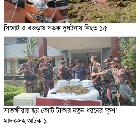
সিলেট ও বগুড়ায় সড়ক দুর্ঘটনায় নিহত ১৫
সাতক্ষীরায় ছয় কোটি টাকার নতুন ধরনের ‘কুশ’
মাদকসহ আটক ১