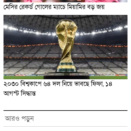
মেসির রেকর্ড গোলের ম্যাচে মিয়ামির বড় জয়
২০৩০ বিশ্বকাপে ৬৪ দল নিয়ে ভাবছে ফিফা, ১৪
আগস্ট সিদ্ধান্ত
আরও পড়ুন