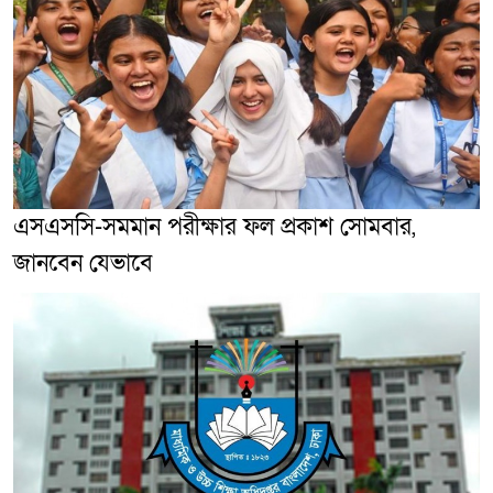
এসএসসি-সমমান পরীক্ষার ফল প্রকাশ সোমবার,
জানবেন যেভাবে