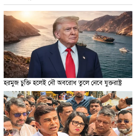
হরমুজ চুক্তি হলেই নৌ অবরোধ তুলে নেবে যুক্তরাষ্ট্র