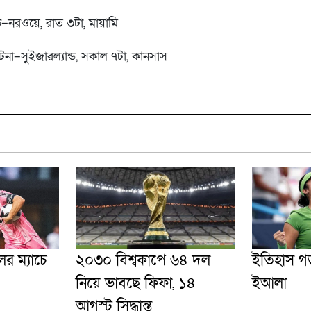
্ড–নরওয়ে, রাত ৩টা, মায়ামি
টিনা–সুইজারল্যান্ড, সকাল ৭টা, কানসাস
ের ম্যাচে
২০৩০ বিশ্বকাপে ৬৪ দল
ইতিহাস গড়ল
নিয়ে ভাবছে ফিফা, ১৪
ইআলা
আগস্ট সিদ্ধান্ত