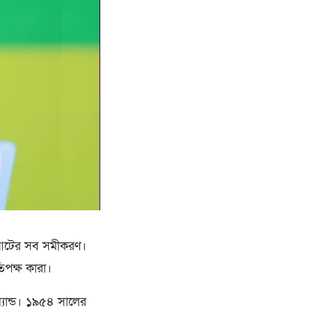
েষ আটের সব সমীকরণ।
তিপক্ষ কারা।
্যান্ড। ১৯৫৪ সালের