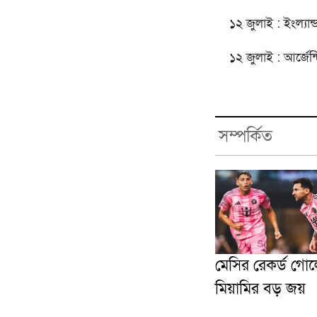
১২ জুলাই : ইংল্যান
১২ জুলাই : আর্জেন্
সম্পর্কিত
মেসির রেকর্ড গোল
মিয়ামির বড় জয়