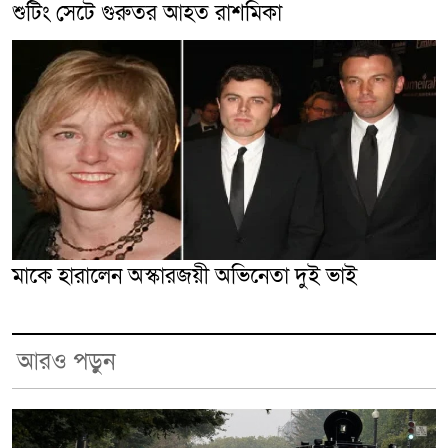
শুটিং সেটে গুরুতর আহত রাশমিকা
মাকে হারালেন অস্কারজয়ী অভিনেতা দুই ভাই
আরও পড়ুন