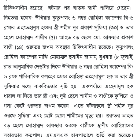
চিকিৎসাধীন রয়েছে। ঘটনার পর ঘাতক স্বামী পালিয়ে গেছেন।
নিহতরা হলেন- উখিয়ার কুতুপালং ৬ নম্বর রোহিঙ্গা ক্যাম্পের বি-৬
ব্লকের এহতেহানুল হকের স্ত্রী শহীদ নুর প্রকাশ সুফিয়া (৩০) ও তার
ছেলে মোহাম্মদ শামীম (৫)। আহত বড় ছেলে মো. আফছার প্রকাশ
বাপ্পী (১৪) গুরুতর জখম অবস্থায় চিকিৎসাধীন রয়েছে। কুতুপালং
রোহিঙ্গা ক্যাম্পের মাঝি মোহাম্মদ হুসাইন জানান, বুধবার (৮ জুলাই)
রাত আনুমানিক দেড়টার দিকে উখিয়ার ৬ নম্বর রোহিঙ্গা ক্যাম্পের বি/
৬ ব্লকে পারিবারিক কলহের জেরে রোহিঙ্গা এহেসামুল হক ও তার স্ত্রী
সুফিয়ার মধ্যে বাকবিতণ্ডার সৃষ্টি হয়। একপর্যায়ে এহেসামুল হক
ধারাল দা দিয়ে তার স্ত্রী এবং দুই ছেলে শামীম ও বাপ্পীকে কুপিয়ে ও
গলা কেটে গুরুতর জখম করেন। এতে ঘটনাস্থলে স্ত্রী শহীদ নুর
ওরফে সুফিয়া এবং ছোট ছেলে শামীমের মৃত্যু হয়। গুরুতর আহত
বড় ছেলে মোহাম্মদ আফছার ওরফে বাপ্পীকে স্থানীয় রোহিঙ্গাদের
সহায়তায় কুতুপালং এমএসএফ হাসপাতালে ভর্তি করা হয়েছে।