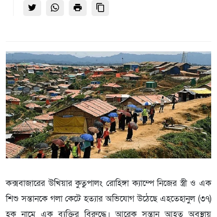
কক্সবাজারের উখিয়ার কুতুপালং রোহিঙ্গা ক্যাম্পে নিজের স্ত্রী ও এক
শিশু সন্তানকে গলা কেটে হত্যার অভিযোগ উঠেছে এহতেহানুল (৩৭)
হক নামে এক ব্যক্তির বিরুদ্ধে। আরেক সন্তান আহত অবস্থায়