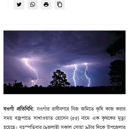
নওগাঁ প্রতিনিধি:
নওগাঁর রাণীনগরে নিজ জমিতে কৃষি কাজ করার
সময় বজ্রপাতে সাখাওয়াত হোসেন (৫৫) নামে এক কৃষকের মৃত্যু
হয়েছে। বৃহস্পতিবার (৯জুলাই) সকাল সোয়া ৯টার দিকে উপজেলার