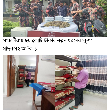
সাতক্ষীরায় ছয় কোটি টাকার নতুন ধরনের ‘কুশ’
মাদকসহ আটক ১