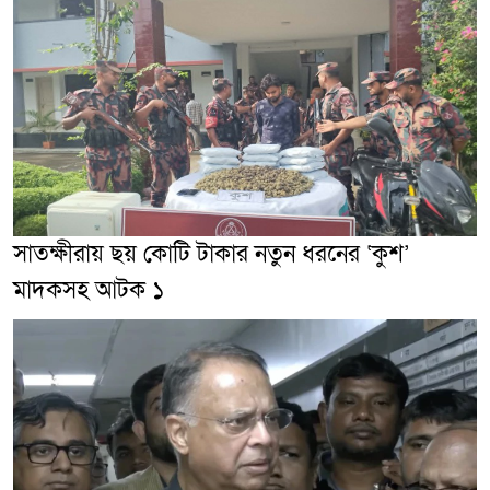
সাতক্ষীরায় ছয় কোটি টাকার নতুন ধরনের ‘কুশ’
মাদকসহ আটক ১