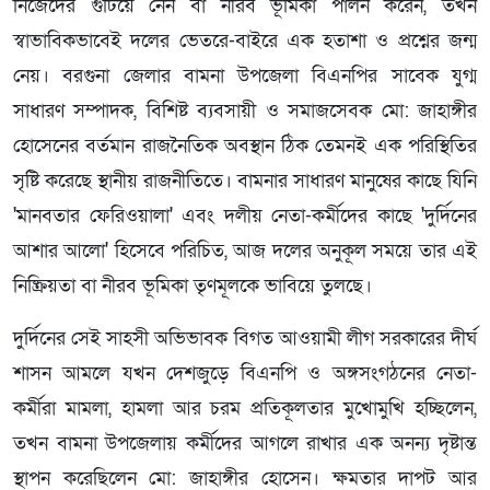
নিজেদের গুটিয়ে নেন বা নীরব ভূমিকা পালন করেন, তখন
স্বাভাবিকভাবেই দলের ভেতরে-বাইরে এক হতাশা ও প্রশ্নের জন্ম
নেয়। বরগুনা জেলার বামনা উপজেলা বিএনপির সাবেক যুগ্ম
সাধারণ সম্পাদক, বিশিষ্ট ব্যবসায়ী ও সমাজসেবক মো: জাহাঙ্গীর
হোসেনের বর্তমান রাজনৈতিক অবস্থান ঠিক তেমনই এক পরিস্থিতির
সৃষ্টি করেছে স্থানীয় রাজনীতিতে। বামনার সাধারণ মানুষের কাছে যিনি
'মানবতার ফেরিওয়ালা' এবং দলীয় নেতা-কর্মীদের কাছে 'দুর্দিনের
আশার আলো' হিসেবে পরিচিত, আজ দলের অনুকূল সময়ে তার এই
নিষ্ক্রিয়তা বা নীরব ভূমিকা তৃণমূলকে ভাবিয়ে তুলছে।
দুর্দিনের সেই সাহসী অভিভাবক বিগত আওয়ামী লীগ সরকারের দীর্ঘ
শাসন আমলে যখন দেশজুড়ে বিএনপি ও অঙ্গসংগঠনের নেতা-
কর্মীরা মামলা, হামলা আর চরম প্রতিকূলতার মুখোমুখি হচ্ছিলেন,
তখন বামনা উপজেলায় কর্মীদের আগলে রাখার এক অনন্য দৃষ্টান্ত
স্থাপন করেছিলেন মো: জাহাঙ্গীর হোসেন। ক্ষমতার দাপট আর