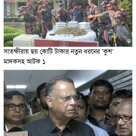
সাতক্ষীরায় ছয় কোটি টাকার নতুন ধরনের ‘কুশ’
মাদকসহ আটক ১