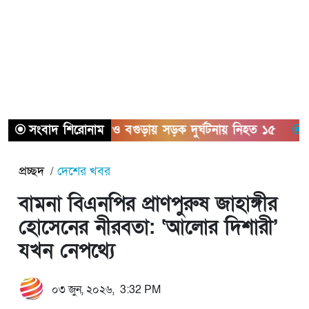
সংবাদ শিরোনাম
সিলেট ও বগুড়ায় সড়ক দুর্ঘটনায় নিহত ১৫
সাতক্ষী
প্রচ্ছদ
দেশের খবর
বামনা বিএনপির প্রাণপুরুষ জাহাঙ্গীর
হোসেনের নীরবতা: ‘আলোর দিশারী’
যখন নেপথ্যে
০৩ জুন, ২০২৬, 3:32 PM