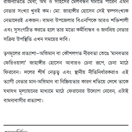
রাজনীতিতে মেধা, অর্থ ও সাহসের মেলবন্ধন ঘটাতে পারেন এমন
নেতার সংখ্যা খুবই কম। মো: জাহাঙ্গীর হোসেন সেই স্বল্পসংখ্যক
নেতাদেরই একজন। বামনা উপজেলার বিএনপিকে আরও শক্তিশালী
এবং সুসংগঠিত করতে হলে তার মতো কর্মীবান্ধব ও জনপ্রিয় নেতার
সক্রিয় উপস্থিতি এখন সময়ের দাবি।
তৃণমূলের প্রত্যাশা—অভিমান বা কৌশলগত নীরবতা ভেঙে 'মানবতার
ফেরিওয়ালা' জাহাঙ্গীর হোসেন আবারও চেনা রূপে, চেনা মাঠে
ফিরবেন। দলের শীর্ষ নেতৃত্ব এবং স্থানীয় নীতিনির্ধারকরাও এই
ত্যাগী নেতার মান-অভিমান বা নিষ্ক্রিয়তার কারণ খতিয়ে দেখে তাকে
যথাযথ মূল্যায়নের মাধ্যমে মাঠে ফেরানোর উদ্যোগ নেবেন, এটাই
বামনাবাসীর প্রত্যাশা।