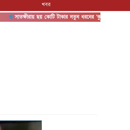
খবর
সাতক্ষীরায় ছয় কোটি টাকার নতুন ধরনের ‘কুশ’ মাদকসহ আটক ১