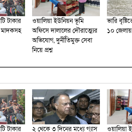
োটি টাকার
ওয়ালিয়া ইউনিয়ন ভূমি
ভারি বৃষ্টিত
’ মাদকসহ
অফিসে দালালের দৌরাত্ম্যের
১০ জেলায় ব
অভিযোগ, দুর্নীতিমুক্ত সেবা
নিয়ে প্রশ্ন
োটি টাকার
২ থেকে ৩ দিনের মধ্যে গ্যাস
ওয়ালিয়া 