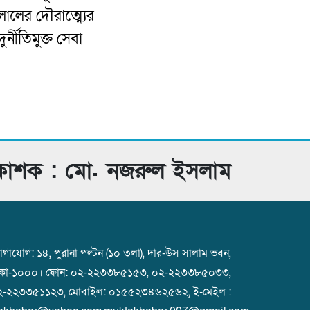
ালের দৌরাত্ম্যের
র্নীতিমুক্ত সেবা
রকাশক : মো. নজরুল ইসলাম
গাযোগ: ১৪, পুরানা পল্টন (১০ তলা), দার-উস সালাম ভবন,
াকা-১০০০। ফোন: ০২-২২৩৩৮৫১৫৩, ০২-২২৩৩৮৫০৩৩,
২-২২৩৩৫১১২৩, মোবাইল: ০১৫৫২৩৪৬২৫৬২, ই-মেইল :