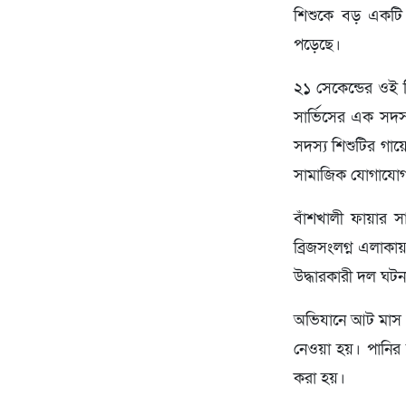
শিশুকে বড় একটি 
পড়েছে।
২১ সেকেন্ডের ওই 
সার্ভিসের এক সদ
সদস্য শিশুটির গায়ে
সামাজিক যোগাযোগম
বাঁশখালী ফায়ার স
ব্রিজসংলগ্ন এলাক
উদ্ধারকারী দল ঘটন
অভিযানে আট মাস বয়
নেওয়া হয়। পানির 
করা হয়।