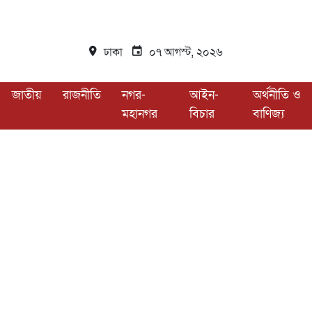
ঢাকা
০৭ আগস্ট, ২০২৬
জাতীয়
রাজনীতি
নগর-
আইন-
অর্থনীতি ও
মহানগর
বিচার
বাণিজ্য