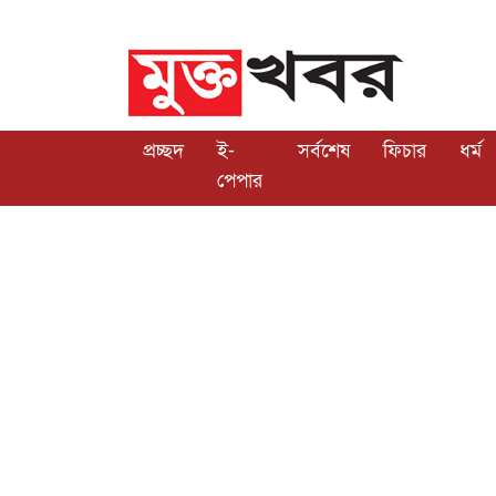
প্রচ্ছদ
ই-
সর্বশেষ
ফিচার
ধর্ম
পেপার