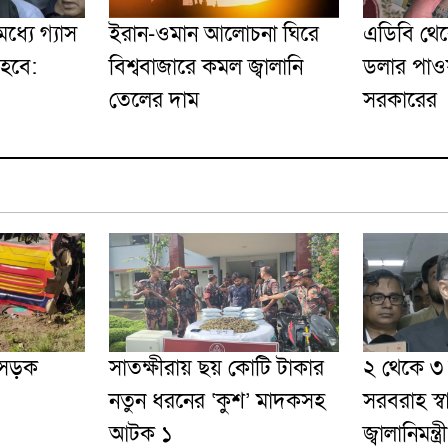
ধ্যে গ্যাস
ইরান-ওমান আলোচনা ঘিরে
এডিবি থে
 হবে:
বিশ্ববাজারে কমল জ্বালানি
ডলার পাও
তেলের দাম
সরকারের
 সড়ক
সাতক্ষীরায় ছয় কোটি টাকার
২ থেকে ৩ দ
নতুন ধরনের ‘কুশ’ মাদকসহ
সরবরাহ স্
আটক ১
জ্বালানিমন্ত্রী