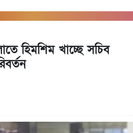
লাতে হিমশিম খাচ্ছে সচিব
িবর্তন