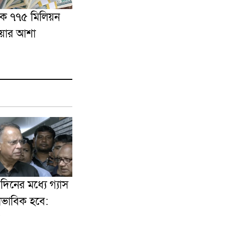
কে ৭৭৫ মিলিয়ন
য়ার আশা
িনের মধ্যে গ্যাস
বাভাবিক হবে: