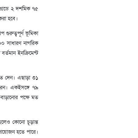
 গ্রেডে ২ দশমিক ৭৫
 করা হবে।
ুরুত্বপূর্ণ ভূমিকা
০০ সাধারণ নাগরিক
র্তমান ইনক্রিমেন্ট
মত দেন। এছাড়া ৩১
করেন। একইসঙ্গে ৭৯
াড়ানোর পক্ষে মত
লেও কোনো চূড়ান্ত
 প্রয়োজন হতে পারে।