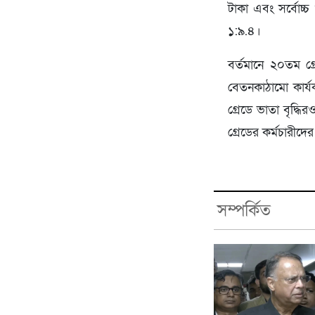
টাকা এবং সর্বোচ্
১:৯.৪।
বর্তমানে ২০তম গ
বেতনকাঠামো কার্য
গ্রেডে ভাতা বৃদ্ধি
গ্রেডের কর্মচারীদে
সম্পর্কিত