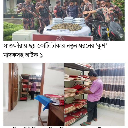
সাতক্ষীরায় ছয় কোটি টাকার নতুন ধরনের ‘কুশ’
মাদকসহ আটক ১