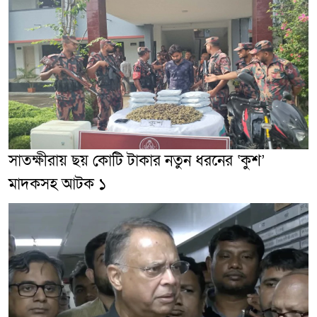
সাতক্ষীরায় ছয় কোটি টাকার নতুন ধরনের ‘কুশ’
মাদকসহ আটক ১