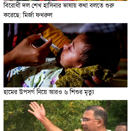
বিরোধী দল শেখ হাসিনার ভাষায় কথা বলতে শুরু
করেছে: মির্জা ফখরুল
হামের উপসর্গ নিয়ে আরও ৬ শিশুর মৃত্যু