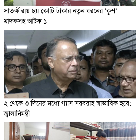
সাতক্ষীরায় ছয় কোটি টাকার নতুন ধরনের ‘কুশ’
মাদকসহ আটক ১
২ থেকে ৩ দিনের মধ্যে গ্যাস সরবরাহ স্বাভাবিক হবে:
জ্বালানিমন্ত্রী