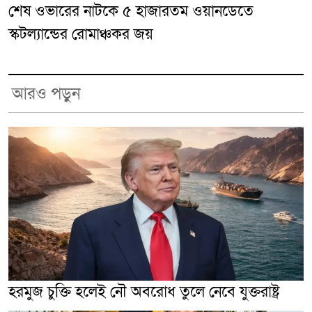
শেষ ওভারের নাটকে ৫ হাজারতম ওয়ানডেতে
স্কটল্যান্ডের রোমাঞ্চকর জয়
আরও পড়ুন
হরমুজ চুক্তি হলেই নৌ অবরোধ তুলে নেবে যুক্তরাষ্ট্র