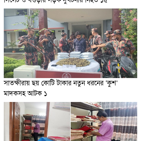
সিলেট ও বগুড়ায় সড়ক দুর্ঘটনায় নিহত ১৫
সাতক্ষীরায় ছয় কোটি টাকার নতুন ধরনের ‘কুশ’
মাদকসহ আটক ১