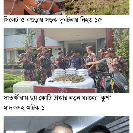
সিলেট ও বগুড়ায় সড়ক দুর্ঘটনায় নিহত ১৫
সাতক্ষীরায় ছয় কোটি টাকার নতুন ধরনের ‘কুশ’
মাদকসহ আটক ১