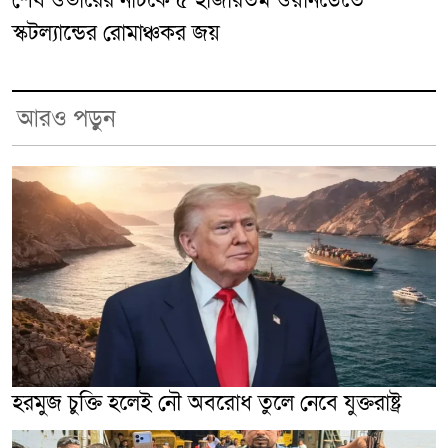
শেষ ওভারের নাটকে ৫ হাজারতম ওয়ানডেতে
স্কটল্যান্ডের রোমাঞ্চকর জয়
আরও পড়ুন
হরমুজ চুক্তি হলেই নৌ অবরোধ তুলে নেবে যুক্তরাষ্ট্র