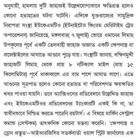
অনুযায়ী, হামলায় দুটি জাহাজই উল্লেখযোগ্যভাবে ক্ষতিগ্রস্ত হলেও
কোনো হতাহতের ঘটনা ঘটেনি। এদিকে যুক্তরাজ্যের সামুদ্রিক
নিরাপত্তা সংস্থা ইউকেএমটিও (ইউনাইটেড কিংডম মেরিটাইম ট্রেড
অপারেশনস) জানিয়েছে, মঙ্গলবার( ৭ জুলাই) ভোরে ওমানের লিমাহ
উপকূলের পূর্বে একটি তেলবাহী জাহাজ অজ্ঞাত একটি ক্ষেপণাস্ত্র বা
প্রজেক্টাইলের আঘাতে আগুনে পুড়ে যায়। সংস্থাটি জানায়, দক্ষিণমুখী
জাহাজটি লিমাহ থেকে প্রায় ৮ নটিক্যাল মাইল (প্রায় ১৫
কিলোমিটার) পূর্বে থাকাকালে এর বাম পাশে আঘাত লাগে। এতে
আগুনের সূত্রপাত হলেও কোনো হতাহত বা পরিবেশগত ক্ষয়ক্ষতির
খবর পাওয়া যায়নি। তবে অ্যাক্সিওসের প্রতিবেদনে উল্লেখিত জাহাজ
এবং ইউকেএমটিওর প্রতিবেদনের ট্যাংকারটি একই কি না, তা
স্বাধীনভাবে নিশ্চিত করতে পারেনি রয়টার্স। এ বিষয়ে মার্কিন সেন্ট্রাল
কমান্ড (সেন্টকম) তাৎক্ষণিক কোনো মন্তব্য করেনি। ‘ক্ষেপণাস্ত্র ও
ড্রোন প্রস্তুত’—আইআরজিসির সতর্কবার্তা ওয়াল স্ট্রিট জার্নালের এক