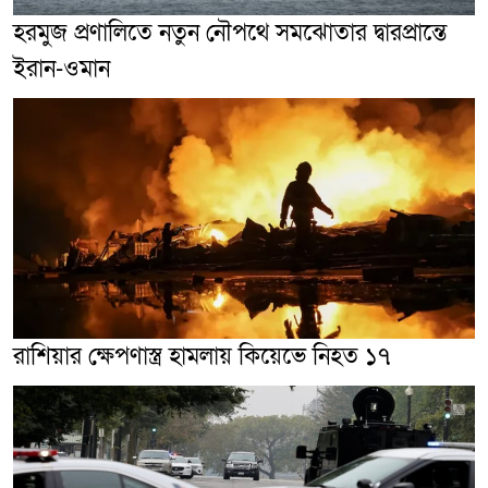
হরমুজ প্রণালিতে নতুন নৌপথে সমঝোতার দ্বারপ্রান্তে
ইরান-ওমান
রাশিয়ার ক্ষেপণাস্ত্র হামলায় কিয়েভে নিহত ১৭