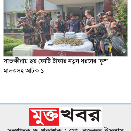
সাতক্ষীরায় ছয় কোটি টাকার নতুন ধরনের ‘কুশ’
মাদকসহ আটক ১
সম্পাদক ও প্রকাশক : মো. নজরুল ইসলাম