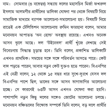
নাম। সোমবার (৩ নভেম্বর) সন্ধ্যায় দলের মহাসচিব মির্জা ফখরুল
ইসলাম আলমগীর প্রার্থীদের তালিকা ঘোষণা পর থেকে বিষয়টি নিয়ে
সামাজিক মাধ্যমে ব্যাপক আলোচনা-সমালোচনা হয়। বিষয়টি নিয়ে
রাতেই এক টেলিভিশন আলোচনায় রুমিন ফারহানা বলেন, আমার
মনোনয়ন আপাতত ‘অন হোল্ড’ অবস্থায় রয়েছে। এখনও অনেক
আসন ঝুলে আছে। দল ‘উইনেবল’ প্রার্থী খুঁজে দেখছে সেই
বিবেচনায় সিদ্ধান্ত চূড়ান্ত হবে। তিনি বলেন, প্রকাশিত তালিকাটি
এখনও প্রাথমিক। সময়ের সঙ্গে সঙ্গে পরিবর্তন আসতে পারে। কেউ
বাদ পড়তে পারেন, আবার নতুন কেউ যুক্তও হতে পারেন। বিএনপির
এই নেত্রী বলেন, ১২ থেকে ১৫ বছর ধরে সুখে-দুঃখে যেসব দল
বিএনপির পাশে ছিল, তাদের সঙ্গে আসন ভাগাভাগির আলোচনা
হচ্ছে। সে কারণেই ৬৩টি আসন এখনও ঘোষণা করা হয়নি।
পাশাপাশি নতুন কিছু দলের সঙ্গেও জোটের আলোচনা চলছে।
মনোনয়ন বঞ্চিতদের বিক্ষোভ সম্পর্কে তিনি বলেন, বড় দলে প্রার্থীর