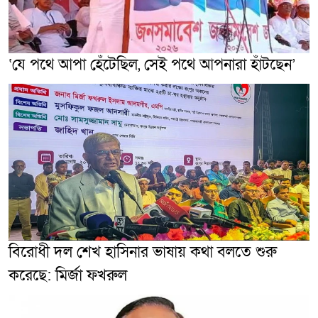
‘যে পথে আপা হেঁটেছিল, সেই পথে আপনারা হাঁটছেন’
বিরোধী দল শেখ হাসিনার ভাষায় কথা বলতে শুরু
করেছে: মির্জা ফখরুল