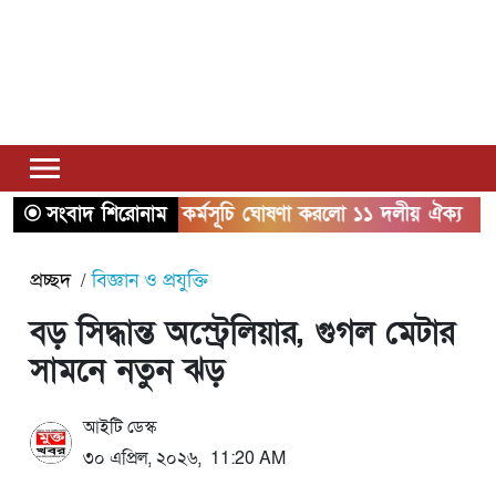
াসমাবেশসহ নতুন কর্মসূচি ঘোষণা করলো ১১ দলীয় ঐক্য
সংবাদ শিরোনাম
কাদে
প্রচ্ছদ
বিজ্ঞান ও প্রযুক্তি
বড় সিদ্ধান্ত অস্ট্রেলিয়ার, গুগল মেটার
সামনে নতুন ঝড়
আইটি ডেস্ক
৩০ এপ্রিল, ২০২৬, 11:20 AM