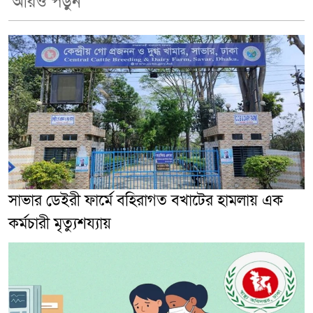
আরও পড়ুন
সাভার ডেইরী ফার্মে বহিরাগত বখাটের হামলায় এক
কর্মচারী মৃত্যুশয্যায়