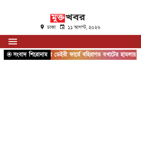
ঢাকা
১১ আগস্ট, ২০২৬
সংবাদ শিরোনাম
সাভার ডেইরী ফার্মে বহিরাগত বখাটের হামলায় এক কর্মচার